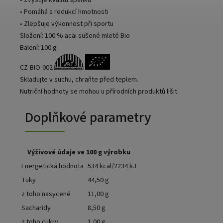
• Zvyšuje kvalitu spánku
• Pomáhá s redukcí hmotnosti
• Zlepšuje výkonnost při sportu
Složení: 100 % acai sušené mleté Bio
Balení: 100 g
CZ-BIO-002
Skladujte v suchu, chraňte před teplem.
Nutriční hodnoty se mohou u přírodních produktů lišit.
Doplňkové parametry
Výživové údaje ve 100 g výrobku
Energetická hodnota
534 kcal/2234 kJ
Tuky
44,50 g
z toho nasycené
11,00 g
Sacharidy
8,50 g
z toho cukry
1,00 g