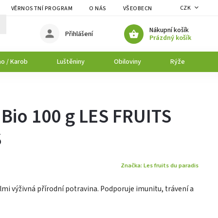
CZK
VĚRNOSTNÍ PROGRAM
O NÁS
VŠEOBECNÉ OBCHODNÍ PODMÍNK
Nákupní košík
Přihlášení
Prázdný košík
o / Karob
Luštěniny
Obiloviny
Rýže
P
 Bio 100 g LES FRUITS
S
Značka:
Les fruits du paradis
lmi výživná přírodní potravina. Podporuje imunitu, trávení a