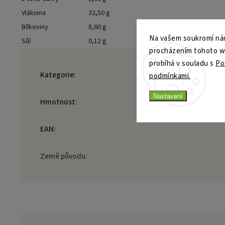
Vláknina
32,50 g
Bílkoviny
8,60 g
Na vašem soukromí nám
Sůl
0,12 g
procházením tohoto web
probíhá v souladu s
Po
Kategorie
:
podmínkami.
Nastavení
Hmotnost
:
EAN
:
Země původu
: