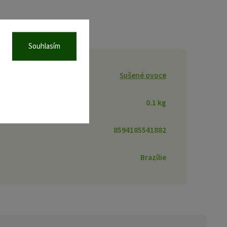
Souhlasím
Sušené ovoce
0.1 kg
8594185541882
Brazílie