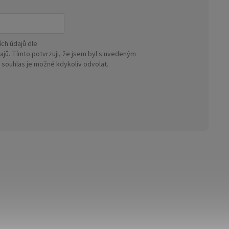
ch údajů dle
ajů
. Tímto potvrzuji, že jsem byl s uvedeným
ouhlas je možné kdykoliv odvolat.