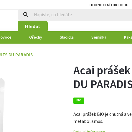
HODNOCENÍ OBCHODU
Hledat
 ovoce
Ořechy
Sladidla
Semínka
Kaka
RUITS DU PARADIS
Acai prášek
DU PARADI
BIO
Acai prášek BIO je chutná a ve
metabolismus.