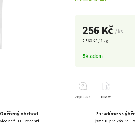
Detailní informace
256 Kč
/ ks
2 560 Kč / 1 kg
Skladem
Zeptat se
Hlídat
Ověřený obchod
Poradíme s výbě
více než 1000 recenzí
jsme tu pro vás Po - P