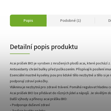
Popis
Podobné (1)
D
Detailní popis produktu
Acai prášek BIO je vyroben z mražených plodů acai, které pochází z 
Antioxidanty chrání buňky před poškozením. Přispívají k posílení im
Esenciální mastné kyseliny jsou pro lidské tělo nezbytné a tělo si j
podporují zdraví pokožky.
Vláknina je nezbytná pro zdravé trávení. Pomáhá regulovat hladinu cuk
Acai prášek BIO lze přidávat do různých jídel a nápojů. Je skvělým 
Další výhody a přínosy acai prášku BIO:
• Podporuje duševní zdraví