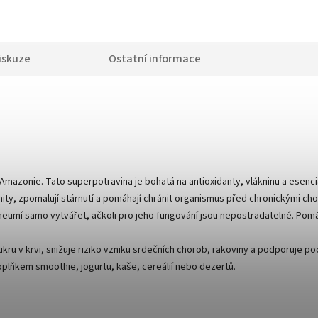
iskuze
Ostatní informace
Amazonie. Tato superpotravina je bohatá na antioxidanty, vlákninu a esenci
unity, zpomalují stárnutí a pomáhají chránit organismus před chronickými c
e neumí samo vytvářet, ačkoli pro jeho fungování jsou nepostradatelné. Pomá
ru v krvi, snižuje riziko vzniku srdečních chorob, rakoviny a podporuje poc
doplňkem smoothie, jogurtu, kaše, cereálií nebo dezertů.