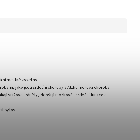
ální mastné kyseliny.
horobami, jako jsou srdeční choroby a Alzheimerova choroba.
hají snižovat záněty, zlepšují mozkové i srdeční funkce a
it sytosti.