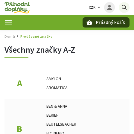
CZK
Prázdný košík
Hledat
Domů
Prodávané značky
/
Všechny značky A-Z
AMYLON
A
AROMATICA
BEN & ANNA
BERIEF
BEUTELSBACHER
B
BIO NEBIO