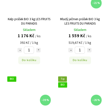
–21 %
Kelp prášek BIO 3 kg LES FRUITS
Mladý ječmen prášek BIO 3 kg
DU PARADIS
LES FRUITS DU PARADIS
Skladem
Skladem
1 176 Kč
1 559 Kč
/ ks
/ ks
392 Kč / 1 kg
519,67 Kč / 1 kg
Do košíku
Do košíku
BIO
Tip
BIO
–39 %
–26 %