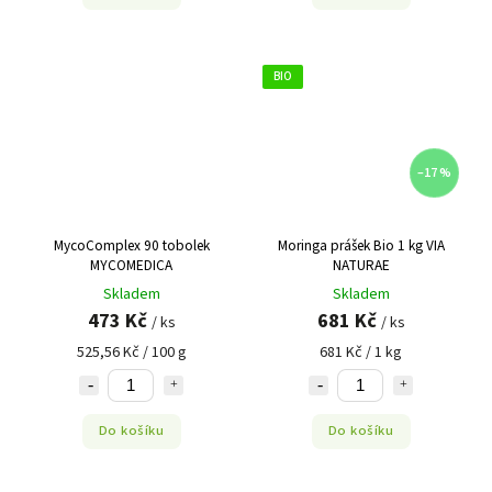
BIO
–17 %
MycoComplex 90 tobolek
Moringa prášek Bio 1 kg VIA
MYCOMEDICA
NATURAE
Skladem
Skladem
473 Kč
681 Kč
/ ks
/ ks
525,56 Kč / 100 g
681 Kč / 1 kg
Do košíku
Do košíku