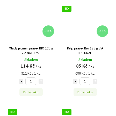
BIO
–58 %
–10 %
Mladý ječmen prášek BIO 125 g
Kelp prášek Bio 125 g VIA
VIA NATURAE
NATURAE
Skladem
Skladem
114 Kč
85 Kč
/ ks
/ ks
912 Kč / 1 kg
680 Kč / 1 kg
Do košíku
Do košíku
BIO
BIO