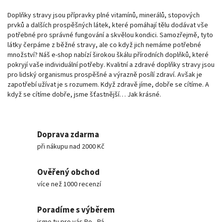
Doplňky stravy jsou přípravky plné vitamínů, minerálů, stopových
prvků a dalších prospěšných látek, které pomáhají tělu dodávat vše
potřebné pro správné fungování a skvělou kondici. Samozřejmě, tyto
látky čerpáme z běžné stravy, ale co když jich nemáme potřebné
množství? Náš e-shop nabízí širokou škálu přírodních doplňků, které
pokryjí vaše individuální potřeby. Kvalitní a zdravé doplňky stravy jsou
pro lidský organismus prospěšné a výrazně posílí zdraví. Avšak je
zapotřebí užívat je s rozumem. Když zdravě jíme, dobře se cítíme. A
když se cítíme dobře, jsme šťastnější… Jak krásné.
Doprava zdarma
při nákupu nad 2000 Kč
Ověřený obchod
více než 1000 recenzí
Poradíme s výběrem
jsme tu pro vás Po - Pá