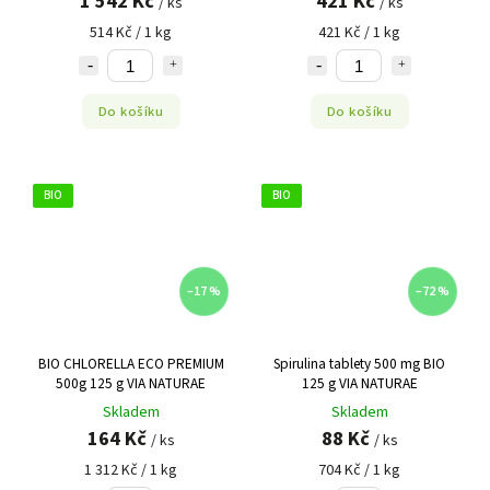
1 542 Kč
421 Kč
/ ks
/ ks
514 Kč / 1 kg
421 Kč / 1 kg
Do košíku
Do košíku
BIO
BIO
–17 %
–72 %
BIO CHLORELLA ECO PREMIUM
Spirulina tablety 500 mg BIO
500g 125 g VIA NATURAE
125 g VIA NATURAE
Skladem
Skladem
164 Kč
88 Kč
/ ks
/ ks
1 312 Kč / 1 kg
704 Kč / 1 kg