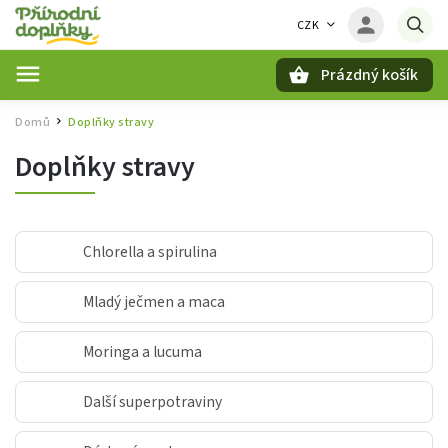
CZK
Prázdný košík
Hledat
Domů
Doplňky stravy
/
Doplňky stravy
Chlorella a spirulina
Mladý ječmen a maca
Moringa a lucuma
Další superpotraviny