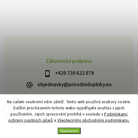
Zákaznická podpora:
+420 739 622 079
objednavky@prirodnidoplnky.eu
Na vašem soukromí nám záleží. Tento web používá soubory cookie.
Dalším procházením tohoto webu vyjadřujete souhlas s jejich
Copyright 2026
VIA NATURAE
. Všechna práva vyhrazena.
používáním. Jejich zpracování probíhá v souladu s
Podmínkami
Upravit nastavení cookies
ochrany osobních údajů
a
Všeobecnými obchodními podmínkami.
Vytvořil
Shoptet
| Design
Shoptak.cz
Nastavení