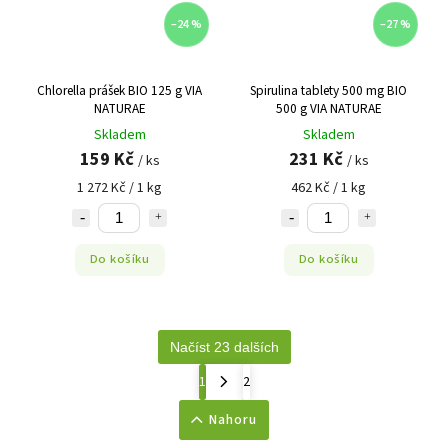
–24 %
–27 %
Chlorella prášek BIO 125 g VIA
Spirulina tablety 500 mg BIO
NATURAE
500 g VIA NATURAE
Skladem
Skladem
159 Kč
231 Kč
/ ks
/ ks
1 272 Kč / 1 kg
462 Kč / 1 kg
Do košíku
Do košíku
Načíst 23 dalších
1
2
Nahoru