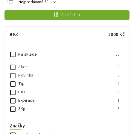
Nejprodávanější
Nejlevnější
Otevřít filtr
Nejdražší
Abecedně
9
Kč
2000
Kč
Na skladě
55
Akce
0
Novinka
0
Tip
2
BIO
38
Expirace
1
3Kg
5
Značky