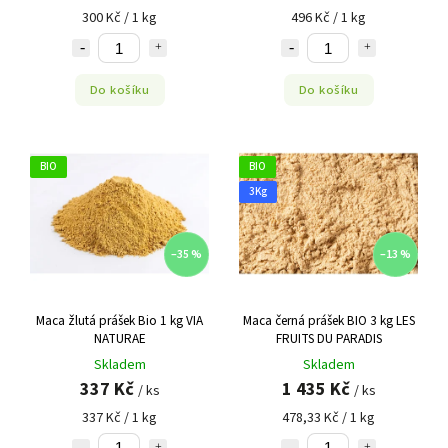
300 Kč / 1 kg
496 Kč / 1 kg
Do košíku
Do košíku
BIO
BIO
3Kg
–35 %
–13 %
Maca žlutá prášek Bio 1 kg VIA
Maca černá prášek BIO 3 kg LES
NATURAE
FRUITS DU PARADIS
Skladem
Skladem
337 Kč
1 435 Kč
/ ks
/ ks
337 Kč / 1 kg
478,33 Kč / 1 kg