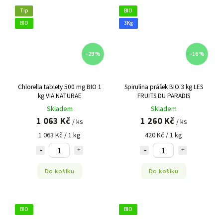
Tip
BIO
BIO
3Kg
–29 %
–16 %
Chlorella tablety 500 mg BIO 1
Spirulina prášek BIO 3 kg LES
kg VIA NATURAE
FRUITS DU PARADIS
Skladem
Skladem
1 063 Kč
1 260 Kč
/ ks
/ ks
1 063 Kč / 1 kg
420 Kč / 1 kg
Do košíku
Do košíku
BIO
BIO