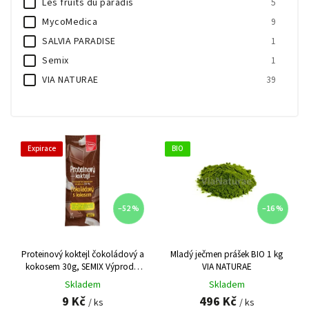
Les fruits du paradis
5
MycoMedica
9
SALVIA PARADISE
1
Semix
1
VIA NATURAE
39
Expirace
BIO
–52 %
–16 %
Proteinový koktejl čokoládový a
Mladý ječmen prášek BIO 1 kg
kokosem 30g, SEMIX Výprodej
VIA NATURAE
DMT 12/2024
Skladem
Skladem
9 Kč
496 Kč
/ ks
/ ks