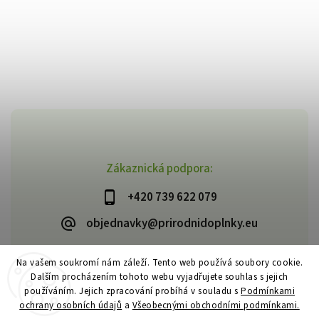
Zákaznická podpora:
+420 739 622 079
objednavky@prirodnidoplnky.eu
Na vašem soukromí nám záleží. Tento web používá soubory cookie.
Dalším procházením tohoto webu vyjadřujete souhlas s jejich
Copyright 2026
VIA NATURAE
. Všechna práva vyhrazena.
používáním. Jejich zpracování probíhá v souladu s
Podmínkami
Upravit nastavení cookies
ochrany osobních údajů
a
Všeobecnými obchodními podmínkami.