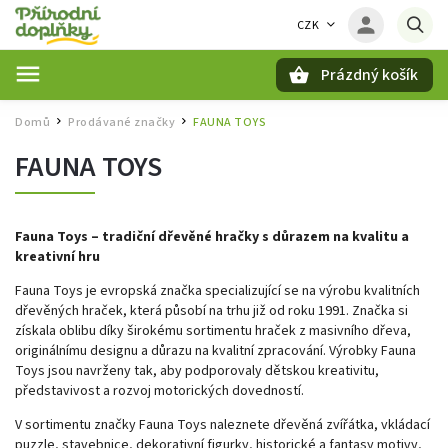
CZK
Prázdný košík
Hledat
Domů
Prodávané značky
FAUNA TOYS
/
/
FAUNA TOYS
Fauna Toys – tradiční dřevěné hračky s důrazem na kvalitu a
kreativní hru
Fauna Toys je evropská značka specializující se na výrobu kvalitních
dřevěných hraček, která působí na trhu již od roku 1991. Značka si
získala oblibu díky širokému sortimentu hraček z masivního dřeva,
originálnímu designu a důrazu na kvalitní zpracování. Výrobky Fauna
Toys jsou navrženy tak, aby podporovaly dětskou kreativitu,
představivost a rozvoj motorických dovedností.
V sortimentu značky Fauna Toys naleznete dřevěná zvířátka, vkládací
puzzle, stavebnice, dekorativní figurky, historické a fantasy motivy,