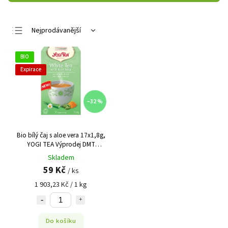
Nejprodávanější
Nejlevnější
BIO
Nejdražší
Expirace
Abecedně
–32 %
Bio bílý čaj s aloe vera 17x1,8g,
YOGI TEA Výprodej DMT
05/2024
Skladem
59 Kč
/ ks
1 903,23 Kč / 1 kg
Do košíku