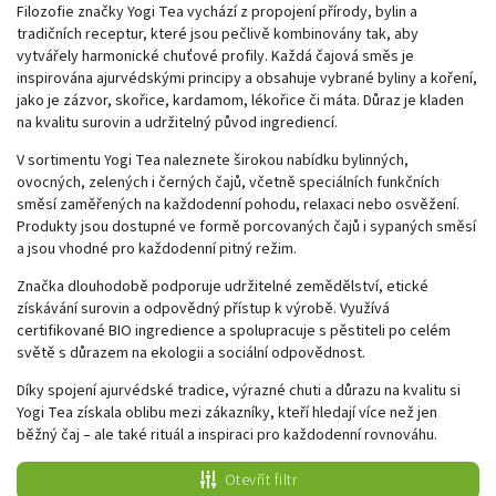
Filozofie značky Yogi Tea vychází z propojení přírody, bylin a
tradičních receptur, které jsou pečlivě kombinovány tak, aby
vytvářely harmonické chuťové profily. Každá čajová směs je
inspirována ajurvédskými principy a obsahuje vybrané byliny a koření,
jako je zázvor, skořice, kardamom, lékořice či máta. Důraz je kladen
na kvalitu surovin a udržitelný původ ingrediencí.
V sortimentu Yogi Tea naleznete širokou nabídku bylinných,
ovocných, zelených i černých čajů, včetně speciálních funkčních
směsí zaměřených na každodenní pohodu, relaxaci nebo osvěžení.
Produkty jsou dostupné ve formě porcovaných čajů i sypaných směsí
a jsou vhodné pro každodenní pitný režim.
Značka dlouhodobě podporuje udržitelné zemědělství, etické
získávání surovin a odpovědný přístup k výrobě. Využívá
certifikované BIO ingredience a spolupracuje s pěstiteli po celém
světě s důrazem na ekologii a sociální odpovědnost.
Díky spojení ajurvédské tradice, výrazné chuti a důrazu na kvalitu si
Yogi Tea získala oblibu mezi zákazníky, kteří hledají více než jen
běžný čaj – ale také rituál a inspiraci pro každodenní rovnováhu.
Otevřít filtr