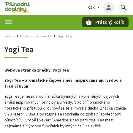
CZK
Prázdný košík
Hledat
Domů
Prodávané značky
Yogi Tea
/
/
Yogi Tea
Webová stránka značky:
Yogi Tea
Yogi Tea – aromatické čajové směsi inspirované ajurvédou a
tradicí bylin
Yogi Tea je mezinárodní značka bylinných a kořeněných čajových
směsí inspirovaných principy ajurvédy, tradičního indického
holistického přístupu k rovnováze těla, mysli a ducha. Značka vznikla
v 70. letech v USA a postupně se rozvinula do globální společnosti
působící v Evropě i Severní Americe. Dnes patří Yogi Tea mezi
nejznámější výrobce funkčních bylinných čajů na světě.