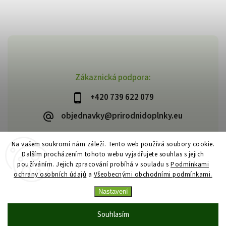
Zákaznická podpora:
+420 739 622 079
objednavky@prirodnidoplnky.eu
Na vašem soukromí nám záleží. Tento web používá soubory cookie.
Dalším procházením tohoto webu vyjadřujete souhlas s jejich
Copyright 2026
VIA NATURAE
. Všechna práva vyhrazena.
používáním. Jejich zpracování probíhá v souladu s
Podmínkami
Upravit nastavení cookies
ochrany osobních údajů
a
Všeobecnými obchodními podmínkami.
Vytvořil
Shoptet
| Design
Shoptak.cz
Nastavení
Souhlasím