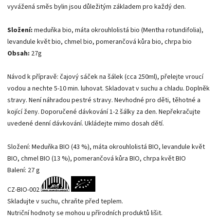
vyvážená směs bylin jsou důležitým základem pro každý den.
Složení:
meduňka bio, máta okrouhlolistá bio (Mentha rotundifolia),
levandule květ bio, chmel bio, pomerančová kůra bio, chrpa bio
Obsah:
27g
Návod k přípravě: čajový sáček na šálek (cca 250ml), přelejte vroucí
vodou a nechte 5-10 min. luhovat. Skladovat v suchu a chladu. Doplněk
stravy. Není náhradou pestré stravy. Nevhodné pro děti, těhotné a
kojící ženy. Doporučené dávkování 1-2 šálky za den. Nepřekračujte
uvedené denní dávkování. Ukládejte mimo dosah dětí.
Složení: Meduňka BIO (43 %), máta okrouhlolistá BIO, levandule květ
BIO, chmel BIO (13 %), pomerančová kůra BIO, chrpa květ BIO
Balení: 27 g
CZ-BIO-002
Skladujte v suchu, chraňte před teplem.
Nutriční hodnoty se mohou u přírodních produktů lišit.