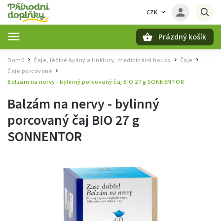
CZK
Prázdný košík
Hledat
Domů
Čaje, léčivé byliny a tinktury, medicinální houby
Čaje
/
/
/
Čaje porcované
/
Balzám na nervy - bylinný porcovaný čaj BIO 27 g SONNENTOR
Balzám na nervy - bylinný
porcovaný čaj BIO 27 g
SONNENTOR