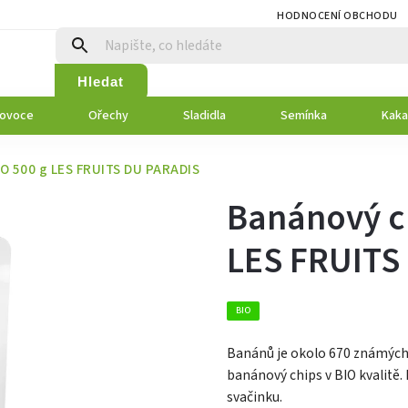
HODNOCENÍ OBCHODU
Hledat
 ovoce
Ořechy
Sladidla
Semínka
Kaka
IO 500 g LES FRUITS DU PARADIS
Banánový ch
LES FRUITS
BIO
Banánů je okolo 670 známých 
banánový chips v BIO kvalitě.
svačinku.