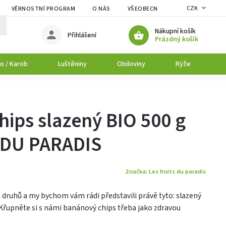
CZK
VĚRNOSTNÍ PROGRAM
O NÁS
VŠEOBECNÉ OBCHODNÍ PODMÍNK
Nákupní košík
Přihlášení
Prázdný košík
o / Karob
Luštěniny
Obiloviny
Rýže
P
ips slazený BIO 500 g
 DU PARADIS
Značka:
Les fruits du paradis
druhů a my bychom vám rádi představili právě tyto: slazený
 Křupněte si s námi banánový chips třeba jako zdravou