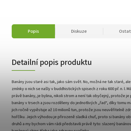
Popis
Diskuze
Ostat
Detailní popis produktu
Banány jsou staré asi tak, jako sám svět. No, možná ne tak staré, ale
zmínky o nich se našly v buddhistických spisech z roku 600 př. n. l. 
právě banány, je bylina, nikoli strom a není tak obyčejný, protože je
banány v trsech a jsou rozděleny do jednotlivých „řad“, díky tomu maj
jich ročně vypěstuje až 10 milionů tun, protože jsou neuvěřitelně zd
hořčíku. Jejich výhodou je přirozeně sladká chuť, proto si banány obl
druhů a my bychom vám rádi představili právě tyto: slazený banánový