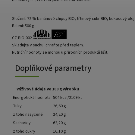
banánový chips třeba jako zdravou svačinku.
Složení: 72 % banánové chipsy BIO, třtinový cukr BIO, kokosový olej
Balení: 500 g
CZ-BIO-002
Skladujte v suchu, chraňte před teplem.
Nutriční hodnoty se mohou u přírodních produktů lišit.
Doplňkové parametry
Výživové údaje ve 100 g výrobku
Energetická hodnota
504 kcal/2109 kJ
Tuky
26,60 g
z toho nasycené
24,20 g
Sacharidy
62,20 g
z toho cukry
16,10 g