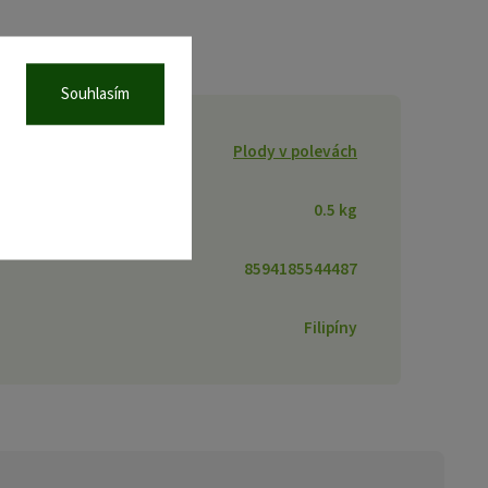
Souhlasím
Plody v polevách
0.5 kg
8594185544487
Filipíny