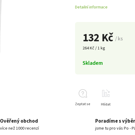
Detailní informace
132 Kč
/ ks
264 Kč / 1 kg
Skladem
Zeptat se
Hlídat
Ověřený obchod
Poradíme s výbě
více než 1000 recenzí
jsme tu pro vás Po - P