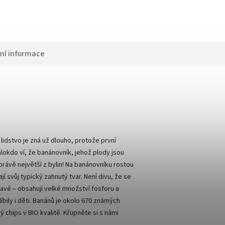
ní informace
 lidstvo je zná už dlouho, protože první
Málokdo ví, že banánovník, jehož plody jsou
 právě největší z bylin! Na banánovníku rostou
í svůj typický zahnutý tvar. Není divu, že se
ravé – obsahují velké množství fosforu a
íbily i děti. Banánů je okolo 670 známých
 chips v BIO kvalitě. Křupněte si s námi