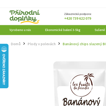
Zákaznická podpora:
+420 739 622 079
Vyrobeno u nás
Ekonomické balení 3-5kg
Sušené
Domů
Plody v polevách
Banánový chips slazený B
/
/