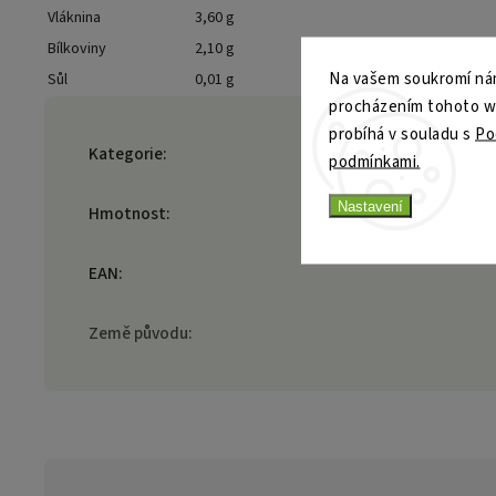
Vláknina
3,60 g
Bílkoviny
2,10 g
Na vašem soukromí nám
Sůl
0,01 g
procházením tohoto web
probíhá v souladu s
Po
Kategorie
:
podmínkami.
Nastavení
Hmotnost
:
EAN
:
Země původu
: