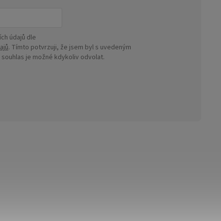
ch údajů dle
ajů
. Tímto potvrzuji, že jsem byl s uvedeným
ouhlas je možné kdykoliv odvolat.