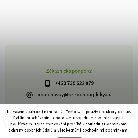
Zákaznická podpora:
+420 739 622 079
objednavky@prirodnidoplnky.eu
Na vašem soukromí nám záleží. Tento web používá soubory cookie.
Dalším procházením tohoto webu vyjadřujete souhlas s jejich
Copyright 2026
VIA NATURAE
. Všechna práva vyhrazena.
používáním. Jejich zpracování probíhá v souladu s
Podmínkami
Upravit nastavení cookies
ochrany osobních údajů
a
Všeobecnými obchodními podmínkami.