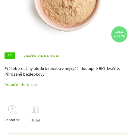
189 Kč
–21 %
BIO
Značka:
VIA NATURAE
Prášek z dužiny plodů baobabu v nejvyšší dostupné BIO kvalitě.
Přirozeně bezlepkový!
Detailní informace
Zeptat se
Hlídat