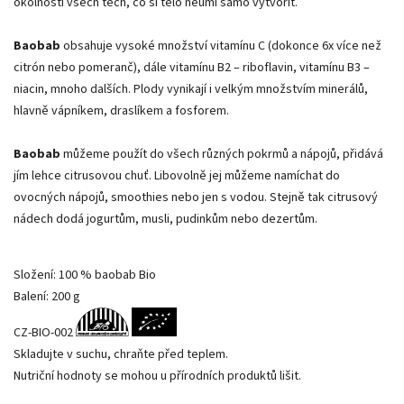
okolností všech těch, co si tělo neumí samo vytvořit.
Baobab
obsahuje vysoké množství vitamínu C (dokonce 6x více než
citrón nebo pomeranč), dále vitamínu B2 – riboflavin, vitamínu B3 –
niacin, mnoho dalších. Plody vynikají i velkým množstvím minerálů,
hlavně vápníkem, draslíkem a fosforem.
Baobab
můžeme použít do všech různých pokrmů a nápojů, přidává
jím lehce citrusovou chuť. Libovolně jej můžeme namíchat do
ovocných nápojů, smoothies nebo jen s vodou. Stejně tak citrusový
nádech dodá jogurtům, musli, pudinkům nebo dezertům.
Složení: 100 % baobab Bio
Balení: 200 g
CZ-BIO-002
Skladujte v suchu, chraňte před teplem.
Nutriční hodnoty se mohou u přírodních produktů lišit.