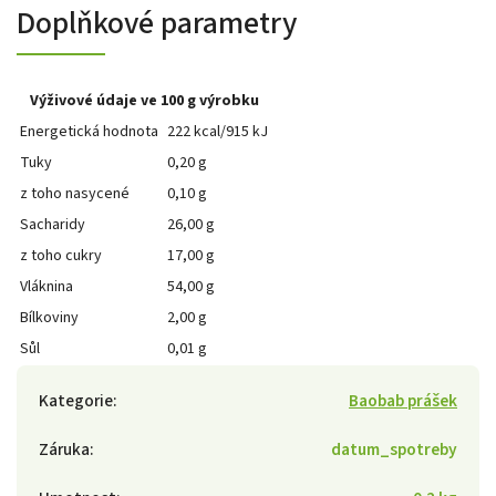
Doplňkové parametry
Výživové údaje ve 100 g výrobku
Energetická hodnota
222 kcal/915 kJ
Tuky
0,20 g
z toho nasycené
0,10 g
Sacharidy
26,00 g
z toho cukry
17,00 g
Vláknina
54,00 g
Bílkoviny
2,00 g
Sůl
0,01 g
Kategorie
:
Baobab prášek
Záruka
:
datum_spotreby