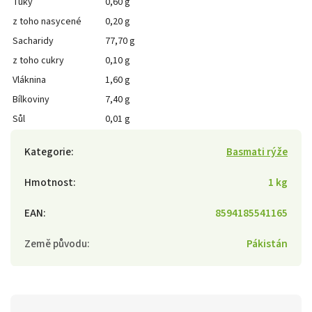
Tuky
0,60 g
z toho nasycené
0,20 g
Sacharidy
77,70 g
z toho cukry
0,10 g
Vláknina
1,60 g
Bílkoviny
7,40 g
Sůl
0,01 g
Kategorie
:
Basmati rýže
Hmotnost
:
1 kg
EAN
:
8594185541165
Země původu
:
Pákistán