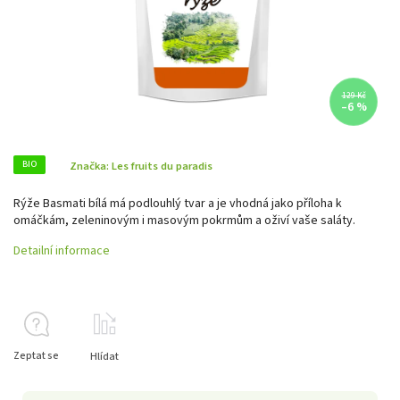
129 Kč
–6 %
BIO
Značka:
Les fruits du paradis
Rýže Basmati bílá má podlouhlý tvar a je vhodná jako příloha k
omáčkám, zeleninovým i masovým pokrmům a oživí vaše saláty.
Detailní informace
Zeptat se
Hlídat