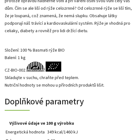
protože opravdu nádherně voní a při vaření oslní svou vůní celý váš
dům. Čím se ale liší od rýže celozrnné? Od celozrnné rýže se liší tím,
že je loupaná, což znamená, že nemá slupku. Obsahuje látky
podporují náš trávící a kardiovaskulární systém. Rýže je vhodná pro
celiaky, diabety a rovněž pro lidi držící dietu.
Složení: 100 % Basmati rýže BIO
Balení: 1 kg
CZ-BIO-002
Skladujte v suchu, chraňte před teplem.
Nutriční hodnoty se mohou u přírodních produktů lišit.
Doplňkové parametry
Výživové údaje ve 100 g výrobku
Energetická hodnota
349 kcal/1460 kJ