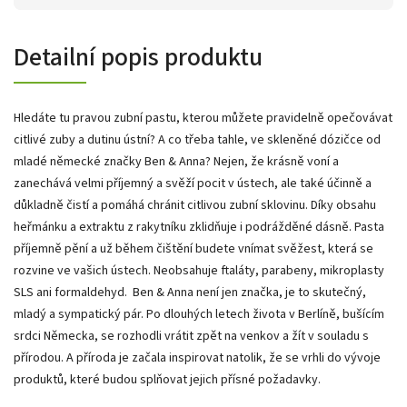
Detailní popis produktu
Hledáte tu pravou zubní pastu, kterou můžete pravidelně opečovávat
citlivé zuby a dutinu ústní? A co třeba tahle, ve skleněné dózičce od
mladé německé značky Ben & Anna? Nejen, že krásně voní a
zanechává velmi příjemný a svěží pocit v ústech, ale také účinně a
důkladně čistí a pomáhá chránit citlivou zubní sklovinu. Díky obsahu
heřmánku a extraktu z rakytníku zklidňuje i podrážděné dásně. Pasta
příjemně pění a už během čištění budete vnímat svěžest, která se
rozvine ve vašich ústech. Neobsahuje ftaláty, parabeny, mikroplasty
SLS ani formaldehyd. Ben & Anna není jen značka, je to skutečný,
mladý a sympatický pár. Po dlouhých letech života v Berlíně, bušícím
srdci Německa, se rozhodli vrátit zpět na venkov a žít v souladu s
přírodou. A příroda je začala inspirovat natolik, že se vrhli do vývoje
produktů, které budou splňovat jejich přísné požadavky.