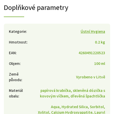
Doplňkové parametry
Kategorie
:
Ústní Hygiena
Hmotnost
:
0.2 kg
EAN
:
4260491220523
Objem
:
100 ml
Země
Vyrobeno v Litvě
původu
:
Materiál
papírová krabička, skleněná dózička s
obalu
:
kovovým víčkem, dřevěná špachtlička
Aqua, Hydrated Silica, Sorbitol,
Xylitol, Calcium Hydroxyapatite, Lauryl