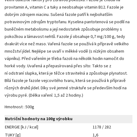
provitamin A, vitamin C a tuky a neobsahuje vitamin B12. Fazole je
dobrým zdrojem niacinu. Sušená fazole patří k nejbohatším
potravinovým zdrojům tryptofanu. Kyselina pantotenová se podílí na
buněčném metabolismu a její nedostatek způsobuje problémy s
pokožkou a lámavost nehtů. Fazole jí obsahuje 0,7 mg/100 g, tedy
dvakrát více než maso. Vařená fazole se používá k přípravě velkého
množství jídel. Nejlépe se uvaří v měkké vodě (s nízkým obsahem
vápníku). Před vařením je třeba fazoli na několik hodin namočit do
horké vody. Uvařená a přepasírovaná přes síto: Takto se z
ní odstraní slupka, která je těžce stravitelná a způsobuje plynatost.
Bílá fazole je fazole vejcovitého tvaru, která se používá k přípravě
různých druhů jídel. Díky své jemné struktuře se především hodí na
výrobu pyré. (Délka vaření: 1,5 až 2 hodiny.)
Hmotnost : 500g
Nutriční hodnoty na 100g výrobku
ENERGIE [kJ / kcal]
1178 / 282
TUKY [g]
1,6