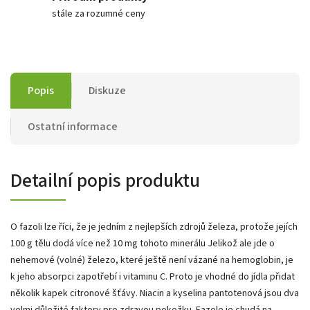
stále za rozumné ceny
Popis
Diskuze
Ostatní informace
Detailní popis produktu
O fazoli lze říci, že je jedním z nejlepších zdrojů železa, protože jejích
100 g tělu dodá více než 10 mg tohoto minerálu Jelikož ale jde o
nehemové (volné) železo, které ještě není vázané na hemoglobin, je
k jeho absorpci zapotřebí i vitaminu C. Proto je vhodné do jídla přidat
několik kapek citronové šťávy. Niacin a kyselina pantotenová jsou dva
velmi důležité faktory pro zdravou pokožku. Fazole je chudá na