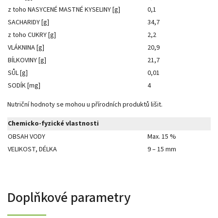
z toho NASYCENÉ MASTNÉ KYSELINY [g]
0,1
SACHARIDY [g]
34,7
z toho CUKRY [g]
2,2
VLÁKNINA [g]
20,9
BÍLKOVINY [g]
21,7
SŮL [g]
0,01
SODÍK [mg]
4
Nutriční hodnoty se mohou u přírodních produktů lišit.
Chemicko-fyzické vlastnosti
OBSAH VODY
Max. 15 %
VELIKOST, DÉLKA
9 – 15 mm
Doplňkové parametry