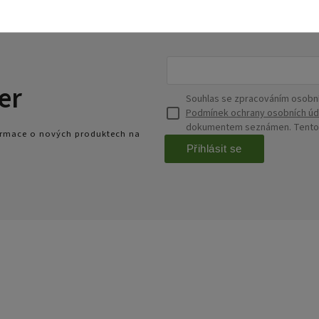
er
Souhlas se zpracováním osobní
Podmínek ochrany osobních úd
dokumentem seznámen. Tento s
formace o nových produktech na
Přihlásit se