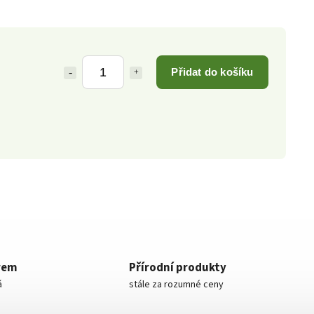
Přidat do košíku
rem
Přírodní produkty
á
stále za rozumné ceny