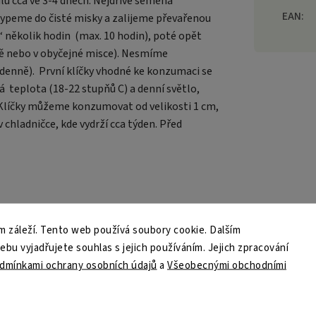
ídlu cca ve 3-4 dnech. Nejdříve semena
EAN
:
ypeme do čisté misky a zalijeme převařenou
několik hodin (max. 10 hodin), poté opět
tě nebo v obyčejné misce). Nesmíme
denně). První klíčky vhodné ke konzumaci se
 teplota (18-22 stupňů C) a denní světlo,
! Klíčky můžeme konzumovat od velikosti 1 cm,
 v chladničce, kde vydrží cca týden. Před
 záleží. Tento web používá soubory cookie. Dalším
u vyjadřujete souhlas s jejich používáním. Jejich zpracování
dmínkami ochrany osobních údajů
a
Všeobecnými obchodními