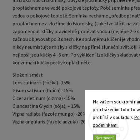
instrukcí Klíčící Biomisky, obvykle jsou klíčky připravené k j
propláchneme ve vodě pokojové teploty. Poté semínka přes
vodou o pokojové teplotě. Semínka necháme „předboptnat“ 
propláchneme a vložíme do Biomisky, (také lze klíčit na va
zapomenout klíčky pravidelně prolévat vodou (nejlépe 2-3x 
začnou objevovat po 3 dnech. Ke správnému klíčení je vhodná
nikdy neumisťujte misky s klíčky na přímé sluneční světlo!!
nejlepší jsou klíčky 4 -6 cm. Po vyklíčení lze klíčky skladovat
konzumací klíčky pečlivě opláchněte.
Složení směsi:
Lens culinaris (čočka) -15%
Pisum sativum (hrách) -15%
Cicer arietinum (cizrna) -15%
Na vašem soukromí nám
Clandestina Glycin (sója), – 15%
procházením tohoto web
Vigna radiata (fazole mungo) -20%
probíhá v souladu s
Po
Vigna angularis (fazole adzuki) -20%
podmínkami.
Nastavení