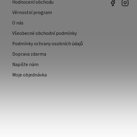
Hodnocení obchodu
Věrnostní program
O nás
Všeobecné obchodní podmínky
Podmínky ochrany osobních údajů
Doprava zdarma
Napište nám
Moje objednávka