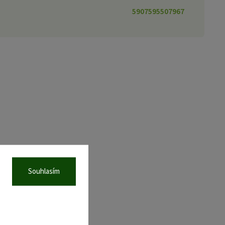
5907595507967
Souhlasím