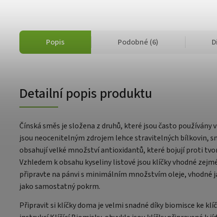
Popis
Podobné (6)
D
Detailní popis produktu
Čínská směs je složena z druhů, které jsou často používány v
jsou neocenitelným zdrojem lehce stravitelných bílkovin, sn
obsahují velké množství antioxidantů, které bojují proti tv
Vzhledem k obsahu kyseliny listové jsou klíčky vhodné zejm
připravte na pánvi s minimálním množstvím oleje, vhodné j
jako samostatný pokrm.
Připravit si klíčky doma je velmi snadné díky biomisce ke kl