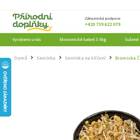
Zákaznická podpora:
+420 739 622 079
Vyrobeno u nás
Ekonomické balení 3-5kg
Sušené
Domů
Semínka
Semínka na klíčení
Biomiska Č
/
/
/