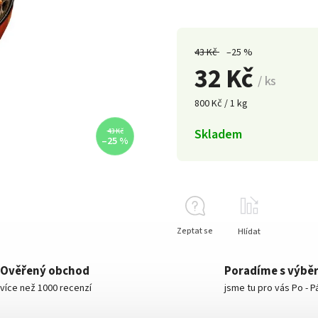
43 Kč
–25 %
32 Kč
/ ks
800 Kč / 1 kg
Skladem
43 Kč
–25 %
Zeptat se
Hlídat
Ověřený obchod
Poradíme s výbě
více než 1000 recenzí
jsme tu pro vás Po - P