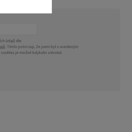
ch údajů dle
ajů
. Tímto potvrzuji, že jsem byl s uvedeným
ouhlas je možné kdykoliv odvolat.