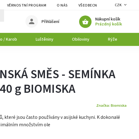
CZK
VĚRNOSTNÍ PROGRAM
O NÁS
VŠEOBECNÉ OBCHODNÍ PODMÍNK
Nákupní košík
Přihlášení
Prázdný košík
o / Karob
Luštěniny
Obiloviny
Rýže
P
ÍNSKÁ SMĚS - SEMÍNKA
 40 g BIOMISKA
Značka:
Biomiska
ů, které jsou často používány v asijské kuchyni. K dokonalé
inimálním množstvím ole