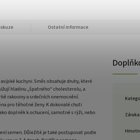
iskuze
Ostatní informace
Doplňk
 asijské kuchyni. Směs obsahuje druhy, které
ižují hladinu „špatného“ cholesterolu, a
orbě rakoviny a srdečních onemocnění.
Katego
éna pro těhotné ženy. K dokonalé chuti
ako doplněk k ochucení, samotné s rýži, nebo
Záruka
Hmotn
íčení semen. Důležité je také postupovat podle