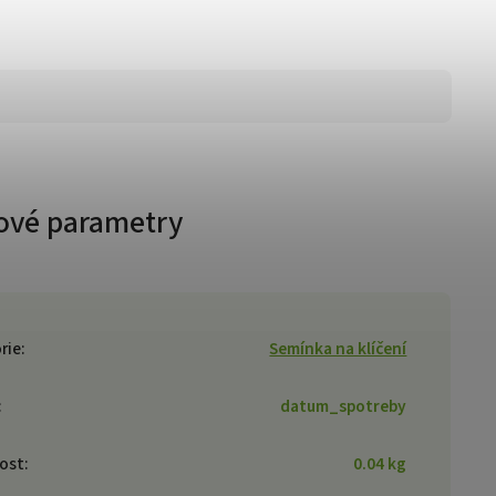
ové parametry
rie
:
Semínka na klíčení
:
datum_spotreby
ost
:
0.04 kg