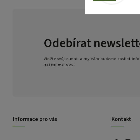
Odebírat newslett
Vložte svůj e-mail a my vám budeme zasílat in
našem e-shopu.
Informace pro vás
Kontakt