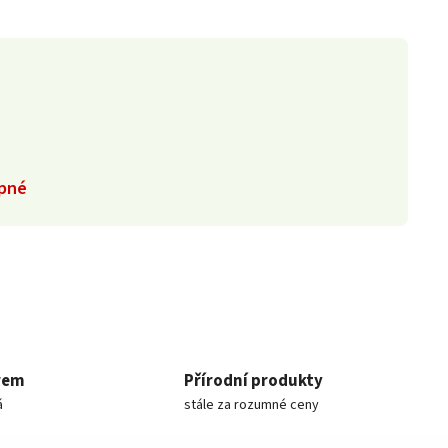
pné
rem
Přírodní produkty
á
stále za rozumné ceny