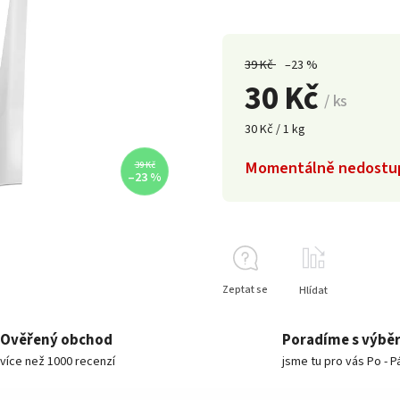
39 Kč
–23 %
30 Kč
/ ks
30 Kč / 1 kg
Momentálně nedostu
39 Kč
–23 %
Zeptat se
Hlídat
Ověřený obchod
Poradíme s výbě
více než 1000 recenzí
jsme tu pro vás Po - P