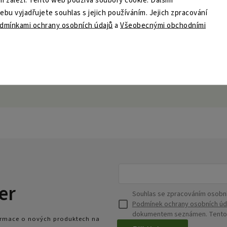
 záleží. Tento web používá soubory cookie. Dalším
u vyjadřujete souhlas s jejich používáním. Jejich zpracování
dmínkami ochrany osobních údajů
a
Všeobecnými obchodními
er
Souhlas se zpracováním osobní
Podmínek ochrany osobních úd
dokumentem seznámen. Tento s
formace o nových produktech na