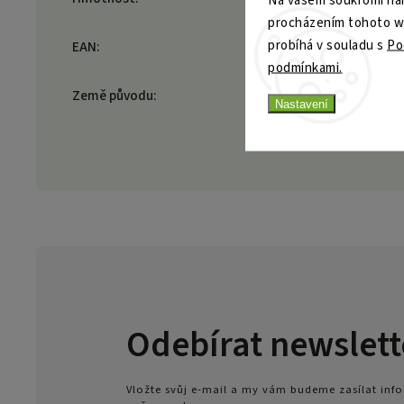
Na vašem soukromí nám
procházením tohoto web
probíhá v souladu s
Po
EAN
:
podmínkami.
Země původu
:
Nastavení
Odebírat newslett
Vložte svůj e-mail a my vám budeme zasílat in