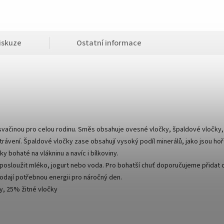
iskuze
Ostatní informace
svačinou pro celou rodinu. Směs obsahuje ovesné vločky, špaldové vločky, 
trávení. Špaldové vločky zase obsahují vysoký podíl minerálů, jako jsou hoř
y bohaté na vlákninu a navíc i bílkoviny.
u posloužit mléko, jogurt nebo voda. Pro bohatší chuť doporučujeme přida
dodají potřebnou energii pro náročný den.
y, 25% žitné vločky