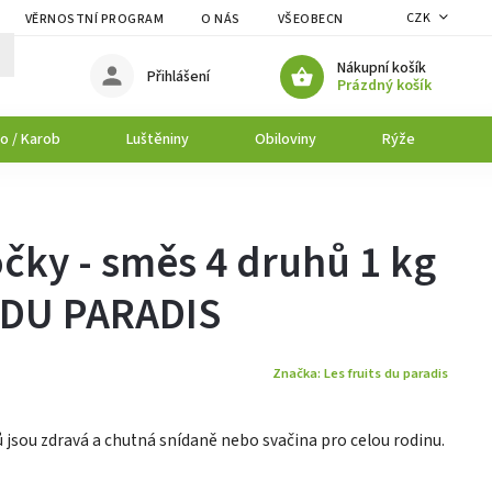
CZK
VĚRNOSTNÍ PROGRAM
O NÁS
VŠEOBECNÉ OBCHODNÍ PODMÍNK
Nákupní košík
Přihlášení
Prázdný košík
o / Karob
Luštěniny
Obiloviny
Rýže
P
očky - směs 4 druhů 1 kg
 DU PARADIS
Značka:
Les fruits du paradis
ů jsou zdravá a chutná snídaně nebo svačina pro celou rodinu.