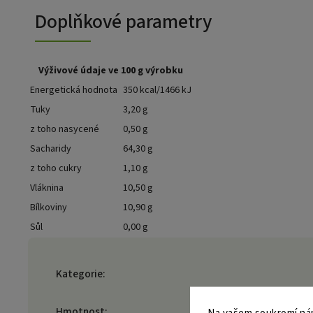
Doplňkové parametry
Výživové údaje ve 100 g výrobku
Energetická hodnota
350 kcal/1466 kJ
Tuky
3,20 g
z toho nasycené
0,50 g
Sacharidy
64,30 g
z toho cukry
1,10 g
Vláknina
10,50 g
Bílkoviny
10,90 g
Sůl
0,00 g
Kategorie
:
Hmotnost
: