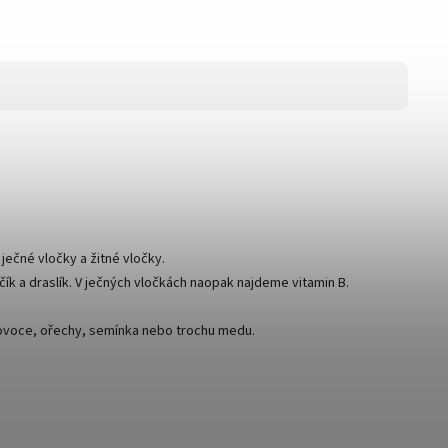
ječné vločky a žitné vločky.
čík a draslík. V ječných vločkách naopak najdeme vitamin B.
t ovoce, ořechy, semínka nebo trochu medu.