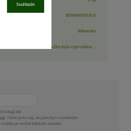
Souhlasím
8596560001615
Německo
Položka byla vyprodána…
ch údajů dle
ajů
. Tímto potvrzuji, že jsem byl s uvedeným
ouhlas je možné kdykoliv odvolat.