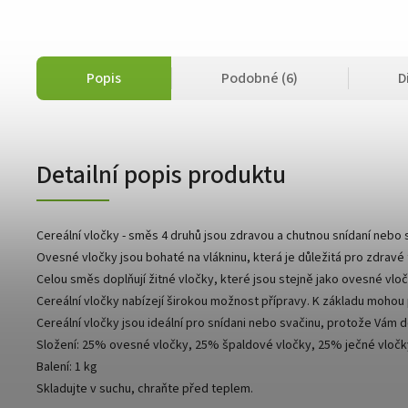
Popis
Podobné (6)
D
Detailní popis produktu
Cereální vločky - směs 4 druhů jsou zdravou a chutnou snídaní nebo 
Ovesné vločky jsou bohaté na vlákninu, která je důležitá pro zdravé 
Celou směs doplňují žitné vločky, které jsou stejně jako ovesné vločk
Cereální vločky nabízejí širokou možnost přípravy. K základu moho
Cereální vločky jsou ideální pro snídani nebo svačinu, protože Vám 
Složení: 25% ovesné vločky, 25% špaldové vločky, 25% ječné vločk
Balení: 1 kg
Skladujte v suchu, chraňte před teplem.