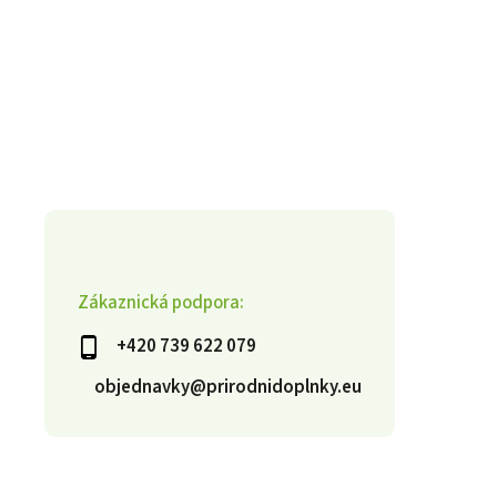
Zákaznická podpora:
+420 739 622 079
objednavky@prirodnidoplnky.eu