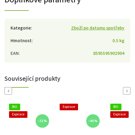
Kategorie
:
Zboží po datumu spotřeby
Hmotnost
:
0.5 kg
EAN
:
8595595902904
Související produkty
Previous
Next
BIO
Expirace
BIO
Expirace
Expirace
–32 %
–44 %