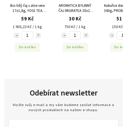
Bio bílý čaj s aloe vera
AROMATICA BYLINNÝ
Kukuřice steri
17x1,8g, YOGI TEA
ČAJ MIGRATEA 20x2g
340g, PROBIO
Výprodej DMT 05/2024
Výprodej DMT 10/2022
DMT 05/
59 Kč
30 Kč
51 K
1 903,23 Kč / 1 kg
750 Kč / 1 kg
150 Kč / 
Do košíku
Do košíku
Do koš
Odebírat newsletter
Vložte svůj e-mail a my vám budeme zasílat informace o
nových produktech na našem e-shopu.