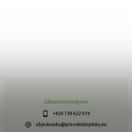
Zákaznická podpora:
+420 739 622 079
objednavky@prirodnidoplnky.eu