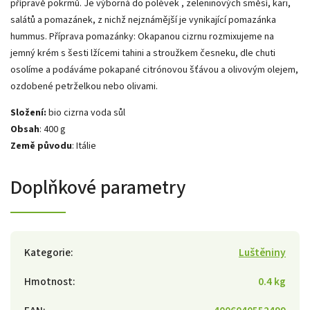
přípravě pokrmů. Je výborná do polévek , zeleninových směsí, kari,
salátů a pomazánek, z nichž nejznámější je vynikající pomazánka
hummus. Příprava pomazánky: Okapanou cizrnu rozmixujeme na
jemný krém s šesti lžícemi tahini a stroužkem česneku, dle chuti
osolíme a podáváme pokapané citrónovou šťávou a olivovým olejem,
ozdobené petrželkou nebo olivami.
Složení:
bio cizrna voda sůl
Obsah
: 400 g
Země původu
: Itálie
Doplňkové parametry
Kategorie
:
Luštěniny
Hmotnost
:
0.4 kg