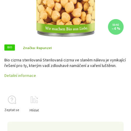
50 Kč
–4 %
BIO
Značka:
Rapunzel
Bio cizrna sterilovaná Sterilovaná cizrna ve slaném nálevu je vynikající
řešení pro ty, kterým vadí zdlouhavé namáčení a vaření luštěnin.
Detailní informace
Zeptat se
Hlídat