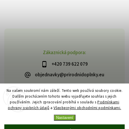
Zákaznická podpora:
+420 739 622 079
objednavky@prirodnidoplnky.eu
Na vašem soukromí nám záleží. Tento web používá soubory cookie.
Dalším procházením tohoto webu vyjadřujete souhlas s jejich
Copyright 2026
VIA NATURAE
. Všechna práva vyhrazena.
používáním. Jejich zpracování probíhá v souladu s
Podmínkami
Upravit nastavení cookies
ochrany osobních údajů
a
Všeobecnými obchodními podmínkami.
Vytvořil
Shoptet
| Design
Shoptak.cz
Nastavení