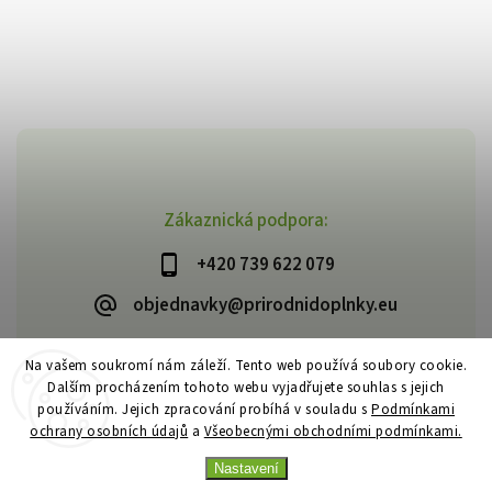
Zákaznická podpora:
+420 739 622 079
objednavky@prirodnidoplnky.eu
Na vašem soukromí nám záleží. Tento web používá soubory cookie.
Dalším procházením tohoto webu vyjadřujete souhlas s jejich
Copyright 2026
VIA NATURAE
. Všechna práva vyhrazena.
používáním. Jejich zpracování probíhá v souladu s
Podmínkami
Upravit nastavení cookies
ochrany osobních údajů
a
Všeobecnými obchodními podmínkami.
Vytvořil
Shoptet
| Design
Shoptak.cz
Nastavení