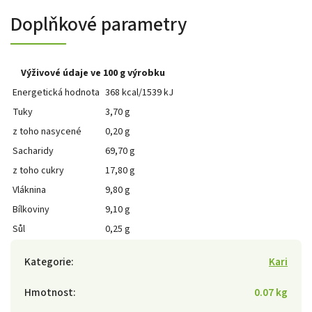
Doplňkové parametry
Výživové údaje ve 100 g výrobku
Energetická hodnota
368 kcal/1539 kJ
Tuky
3,70 g
z toho nasycené
0,20 g
Sacharidy
69,70 g
z toho cukry
17,80 g
Vláknina
9,80 g
Bílkoviny
9,10 g
Sůl
0,25 g
Kategorie
:
Kari
Hmotnost
:
0.07 kg