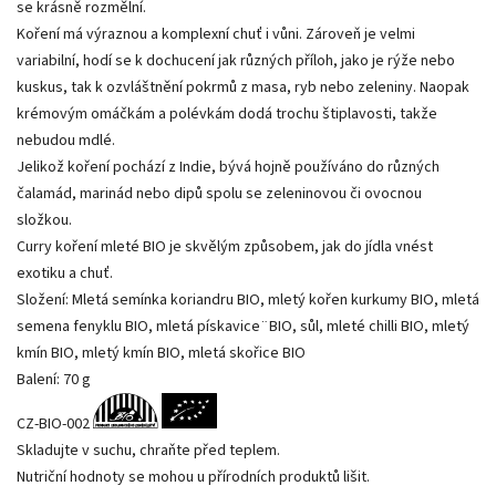
se krásně rozmělní.
Koření má výraznou a komplexní chuť i vůni. Zároveň je velmi
variabilní, hodí se k dochucení jak různých příloh, jako je rýže nebo
kuskus, tak k ozvláštnění pokrmů z masa, ryb nebo zeleniny. Naopak
krémovým omáčkám a polévkám dodá trochu štiplavosti, takže
nebudou mdlé.
Jelikož koření pochází z Indie, bývá hojně používáno do různých
čalamád, marinád nebo dipů spolu se zeleninovou či ovocnou
složkou.
Curry koření mleté BIO je skvělým způsobem, jak do jídla vnést
exotiku a chuť.
Složení: Mletá semínka koriandru BIO, mletý kořen kurkumy BIO, mletá
semena fenyklu BIO, mletá pískavice¨BIO, sůl, mleté ​​chilli BIO, mletý
kmín BIO, mletý kmín BIO, mletá skořice BIO
Balení: 70 g
CZ-BIO-002
Skladujte v suchu, chraňte před teplem.
Nutriční hodnoty se mohou u přírodních produktů lišit.