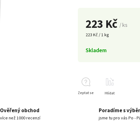
223 Kč
/ ks
223 Kč / 1 kg
Skladem
Zeptat se
Hlídat
Ověřený obchod
Poradíme s výbě
více než 1000 recenzí
jsme tu pro vás Po - P