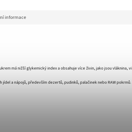
ní informace
cukrem má nižší glykemický index a obsahuje více živin, jako jsou vláknina, 
ch jídel a nápojů, především dezertů, pudinků, palačinek nebo RAW pokrmů