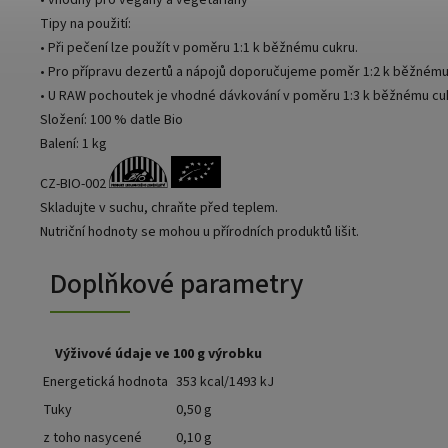
• vhodný pro vegany a vegetariány
Tipy na použití:
• Při pečení lze použít v poměru 1:1 k běžnému cukru.
• Pro přípravu dezertů a nápojů doporučujeme poměr 1:2 k běžnému
• U RAW pochoutek je vhodné dávkování v poměru 1:3 k běžnému cu
Složení: 100 % datle Bio
Balení: 1 kg
CZ-BIO-002
Skladujte v suchu, chraňte před teplem.
Nutriční hodnoty se mohou u přírodních produktů lišit.
Doplňkové parametry
Výživové údaje ve 100 g výrobku
Energetická hodnota
353 kcal/1493 kJ
Tuky
0,50 g
z toho nasycené
0,10 g