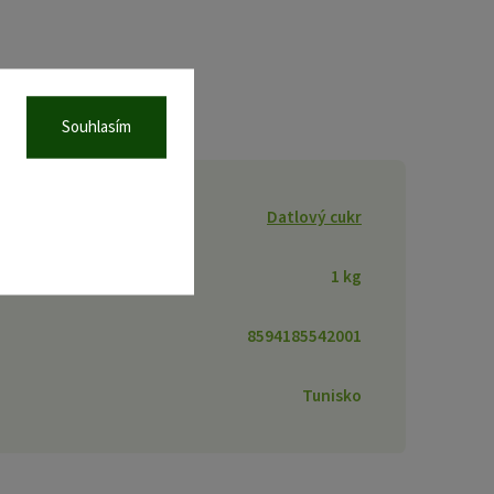
Souhlasím
Datlový cukr
1 kg
8594185542001
Tunisko