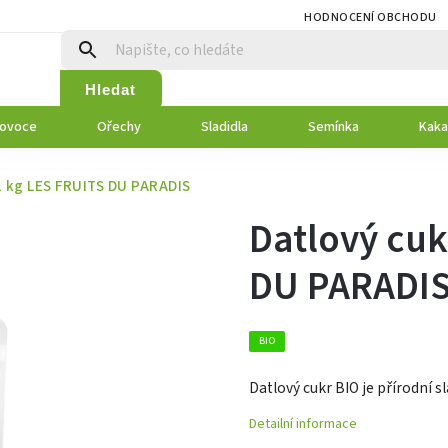
HODNOCENÍ OBCHODU
Hledat
 ovoce
Ořechy
Sladidla
Semínka
Kaka
1 kg LES FRUITS DU PARADIS
Datlový cuk
DU PARADI
BIO
Datlový cukr BIO je přírodní 
Detailní informace