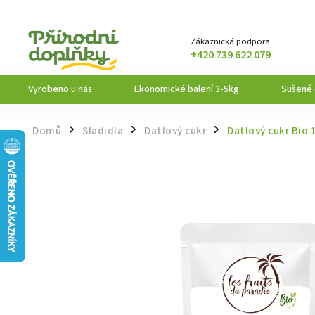
Zákaznická podpora:
+420 739 622 079
Vyrobeno u nás
Ekonomické balení 3-5kg
Sušené
Domů
Sladidla
Datlový cukr
Datlový cukr Bio 
/
/
/