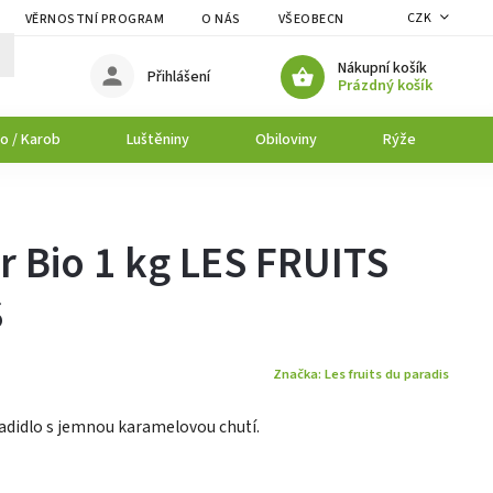
CZK
VĚRNOSTNÍ PROGRAM
O NÁS
VŠEOBECNÉ OBCHODNÍ PODMÍNK
Nákupní košík
Přihlášení
Prázdný košík
o / Karob
Luštěniny
Obiloviny
Rýže
P
r Bio 1 kg LES FRUITS
S
Značka:
Les fruits du paradis
sladidlo s jemnou karamelovou chutí.