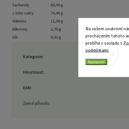
Sacharidy
80,00 g
z toho cukry
74,40 g
Vláknina
11,00 g
Na vašem soukromí nám
Bílkoviny
2,70 g
procházením tohoto web
Sůl
0,02 g
probíhá v souladu s
Po
podmínkami.
Kategorie
:
Nastavení
Hmotnost
:
EAN
:
Země původu
: