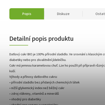
Popis
Diskuze
Ostat
Detailní popis produktu
Datlový cukr BIO je 100% přírodní sladidlo. Ve srovnání s klasickým 
diabetiky nebo pro zkvalitnění jídelníčku.
Cukr má jemnou karamelovou chuť. Lze ho použít při přípravě různý
kaší.
Výhody a přínosy datlového cukru:
• přírodní sladidlo bez přidaných chemických látek
• nižší glykemický index než běžný cukr
• zdroj vlákniny, vitamínů a minerálů
• vhodný pro diabetiky