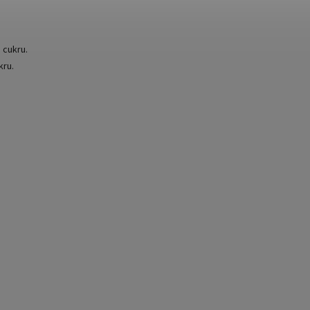
 cukru.
kru.