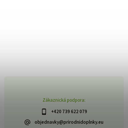
Zákaznická podpora:
+420 739 622 079
objednavky@prirodnidoplnky.eu