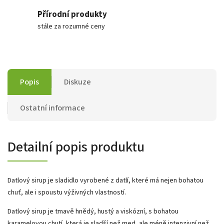
Přírodní produkty
stále za rozumné ceny
Popis
Diskuze
Ostatní informace
Detailní popis produktu
Datlový sirup je sladidlo vyrobené z datlí, které má nejen bohatou
chuť, ale i spoustu výživných vlastností.
Datlový sirup je tmavě hnědý, hustý a viskózní, s bohatou
karamelovou chutí, která je sladší než med, ale méně intenzivní než