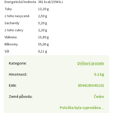
Energetická hodnota
381 kcal/1594 kJ
Tuky
13,20 g
z toho nasycené
2,50 g
Sacharidy
5,20 g
z toho cukry
2,20 g
Vláknina
15,80 g
Bílkoviny
55,00 g
Sůl
0,11 g
Kategorie
:
Dýňový protein
Hmotnost
:
0.2 kg
EAN
:
8594185545101
Země původu
:
Česko
Položka byla vyprodána…