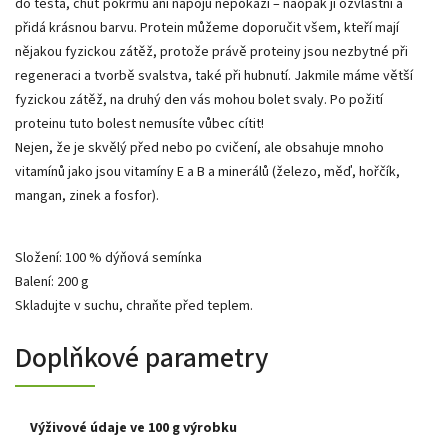
do těsta, chuť pokrmů ani nápojů nepokazí – naopak ji ozvláštní a
přidá krásnou barvu. Protein můžeme doporučit všem, kteří mají
nějakou fyzickou zátěž, protože právě proteiny jsou nezbytné při
regeneraci a tvorbě svalstva, také při hubnutí. Jakmile máme větší
fyzickou zátěž, na druhý den vás mohou bolet svaly. Po požití
proteinu tuto bolest nemusíte vůbec cítit!
Nejen, že je skvělý před nebo po cvičení, ale obsahuje mnoho
vitamínů jako jsou vitamíny E a B a minerálů (železo, měď, hořčík,
mangan, zinek a fosfor).
Složení: 100 % dýňová semínka
Balení: 200 g
Skladujte v suchu, chraňte před teplem.
Doplňkové parametry
Výživové údaje ve 100 g výrobku