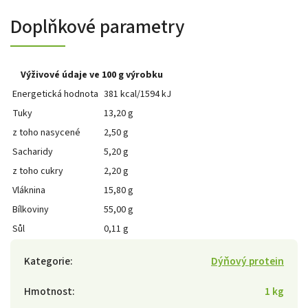
Doplňkové parametry
Výživové údaje ve 100 g výrobku
Energetická hodnota
381 kcal/1594 kJ
Tuky
13,20 g
z toho nasycené
2,50 g
Sacharidy
5,20 g
z toho cukry
2,20 g
Vláknina
15,80 g
Bílkoviny
55,00 g
Sůl
0,11 g
Kategorie
:
Dýňový protein
Hmotnost
:
1 kg