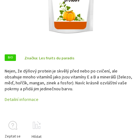
BIO
Značka:
Les fruits du paradis
Nejen, že dýňový protein je skvělý před nebo po cvičení, ale
obsahuje mnoho vitamínů jako jsou vitamíny E a B a minerálů (železo,
měď, hořčík, mangan, zinek a fosfor). Navíc krásně ozvláštní vaše
pokrmy a přidá jim jedinečnou barvu.
Detailní informace
Zeptat se
Hlídat