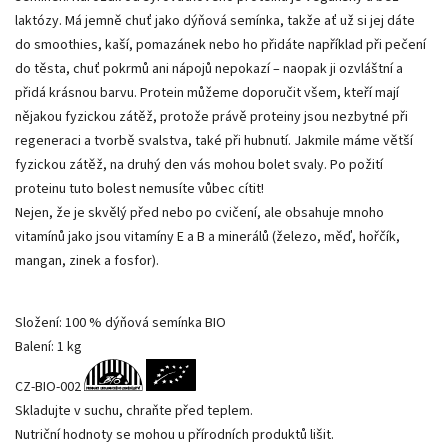
laktózy. Má jemně chuť jako dýňová semínka, takže ať už si jej dáte
do smoothies, kaší, pomazánek nebo ho přidáte například při pečení
do těsta, chuť pokrmů ani nápojů nepokazí – naopak ji ozvláštní a
přidá krásnou barvu. Protein můžeme doporučit všem, kteří mají
nějakou fyzickou zátěž, protože právě proteiny jsou nezbytné při
regeneraci a tvorbě svalstva, také při hubnutí. Jakmile máme větší
fyzickou zátěž, na druhý den vás mohou bolet svaly. Po požití
proteinu tuto bolest nemusíte vůbec cítit!
Nejen, že je skvělý před nebo po cvičení, ale obsahuje mnoho
vitamínů jako jsou vitamíny E a B a minerálů (železo, měď, hořčík,
mangan, zinek a fosfor).
Složení: 100 % dýňová semínka BIO
Balení: 1 kg
CZ-BIO-002
Skladujte v suchu, chraňte před teplem.
Nutriční hodnoty se mohou u přírodních produktů lišit.