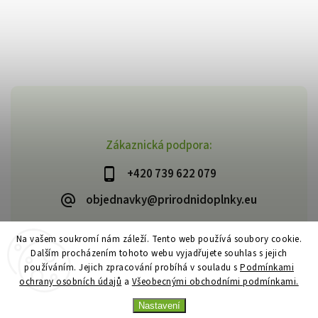
Zákaznická podpora:
+420 739 622 079
objednavky@prirodnidoplnky.eu
Na vašem soukromí nám záleží. Tento web používá soubory cookie.
Dalším procházením tohoto webu vyjadřujete souhlas s jejich
Copyright 2026
VIA NATURAE
. Všechna práva vyhrazena.
používáním. Jejich zpracování probíhá v souladu s
Podmínkami
Upravit nastavení cookies
ochrany osobních údajů
a
Všeobecnými obchodními podmínkami.
Vytvořil
Shoptet
| Design
Shoptak.cz
Nastavení