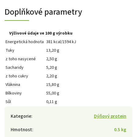
Doplňkové parametry
Výživové údaje ve 100 g výrobku
Energetická hodnota
381 kcal/1594 kJ
Tuky
13,20 g
z toho nasycené
2,50 g
Sacharidy
5,20 g
z toho cukry
2,20 g
Vláknina
15,80 g
Bílkoviny
55,00 g
Sůl
0,11 g
Kategorie
:
Dýňový protein
Hmotnost
:
0.5 kg