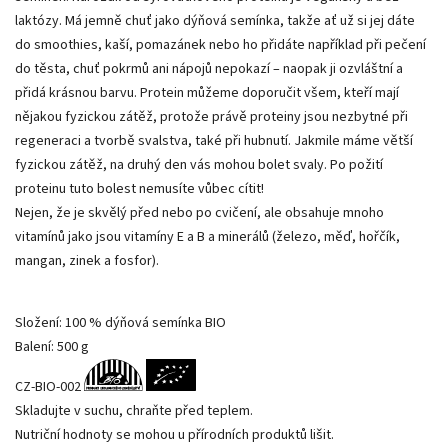
laktózy. Má jemně chuť jako dýňová semínka, takže ať už si jej dáte
do smoothies, kaší, pomazánek nebo ho přidáte například při pečení
do těsta, chuť pokrmů ani nápojů nepokazí – naopak ji ozvláštní a
přidá krásnou barvu. Protein můžeme doporučit všem, kteří mají
nějakou fyzickou zátěž, protože právě proteiny jsou nezbytné při
regeneraci a tvorbě svalstva, také při hubnutí. Jakmile máme větší
fyzickou zátěž, na druhý den vás mohou bolet svaly. Po požití
proteinu tuto bolest nemusíte vůbec cítit!
Nejen, že je skvělý před nebo po cvičení, ale obsahuje mnoho
vitamínů jako jsou vitamíny E a B a minerálů (železo, měď, hořčík,
mangan, zinek a fosfor).
Složení: 100 % dýňová semínka BIO
Balení: 500 g
CZ-BIO-002
Skladujte v suchu, chraňte před teplem.
Nutriční hodnoty se mohou u přírodních produktů lišit.