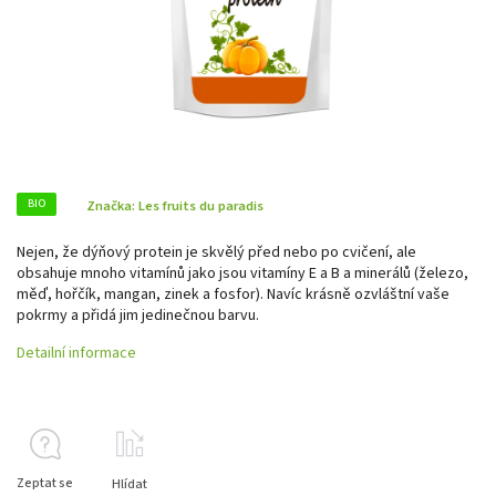
BIO
Značka:
Les fruits du paradis
Nejen, že dýňový protein je skvělý před nebo po cvičení, ale
obsahuje mnoho vitamínů jako jsou vitamíny E a B a minerálů (železo,
měď, hořčík, mangan, zinek a fosfor). Navíc krásně ozvláštní vaše
pokrmy a přidá jim jedinečnou barvu.
Detailní informace
Zeptat se
Hlídat