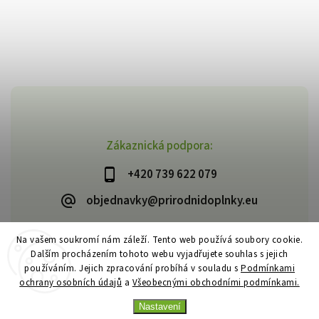
Zákaznická podpora:
+420 739 622 079
objednavky@prirodnidoplnky.eu
Na vašem soukromí nám záleží. Tento web používá soubory cookie.
Dalším procházením tohoto webu vyjadřujete souhlas s jejich
Copyright 2026
VIA NATURAE
. Všechna práva vyhrazena.
používáním. Jejich zpracování probíhá v souladu s
Podmínkami
Upravit nastavení cookies
ochrany osobních údajů
a
Všeobecnými obchodními podmínkami.
Vytvořil
Shoptet
| Design
Shoptak.cz
Nastavení