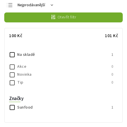
Nejprodávanější
Nejlevnější
Otevřít filtr
Nejdražší
Abecedně
100
Kč
101
Kč
Na skladě
1
Akce
0
Novinka
0
Tip
0
Značky
Sunfood
1