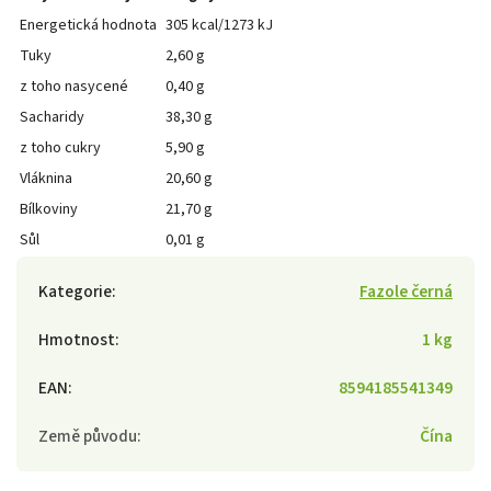
Energetická hodnota
305 kcal/1273 kJ
Tuky
2,60 g
z toho nasycené
0,40 g
Sacharidy
38,30 g
z toho cukry
5,90 g
Vláknina
20,60 g
Bílkoviny
21,70 g
Sůl
0,01 g
Kategorie
:
Fazole černá
Hmotnost
:
1 kg
EAN
:
8594185541349
Země původu
:
Čína