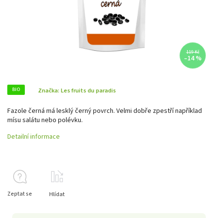
119 Kč
–14 %
BIO
Značka:
Les fruits du paradis
Fazole černá má lesklý černý povrch. Velmi dobře zpestří například
mísu salátu nebo polévku.
Detailní informace
Zeptat se
Hlídat