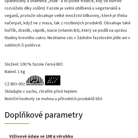
španělštiny a znamená „oslík“ a to podle tradice, kdy se burrito
rozváželo díky oslům). Fazole je velmi oblíbená u vegetariánů a
veganů, protože obsahuje velké množství bílkoviny, které je třeba
načerpat, když ne z masa, tak z rostlinných produktů. Obsahuje také
hořčík, draslík, vápník, niacin (vitamín B3), který se podílí na správu
hladiny krevního cukru. Nezklame vás v žádném fazolovém jídle ani v
salátech či polévce.
Složení: 100 % fazole černá BIO
Balení: 1 kg
CZ-BIO-002
Skladujte v suchu, chraňte před teplem.
Nutriční hodnoty se mohou u přírodních produktů lišit.
Doplňkové parametry
Výživové údaje ve 100 g výrobku