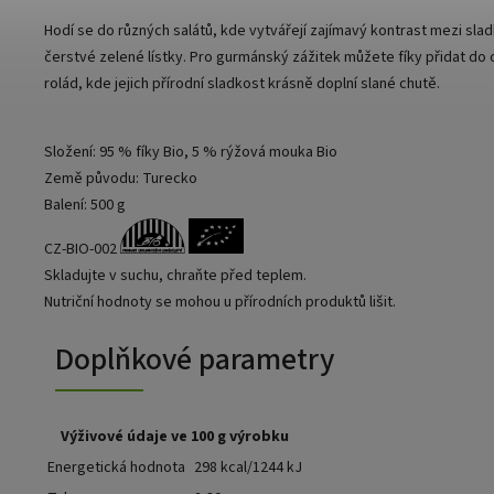
Hodí se do různých salátů, kde vytvářejí zajímavý kontrast mezi sla
čerstvé zelené lístky. Pro gurmánský zážitek můžete fíky přidat d
rolád, kde jejich přírodní sladkost krásně doplní slané chutě.
Složení: 95 % fíky Bio, 5 % rýžová mouka Bio
Země původu: Turecko
Balení: 500 g
CZ-BIO-002
Skladujte v suchu, chraňte před teplem.
Nutriční hodnoty se mohou u přírodních produktů lišit.
Doplňkové parametry
Výživové údaje ve 100 g výrobku
Energetická hodnota
298 kcal/1244 kJ