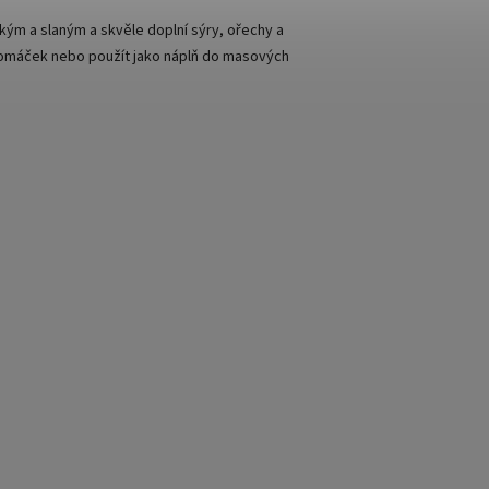
dkým a slaným a skvěle doplní sýry, ořechy a
o omáček nebo použít jako náplň do masových