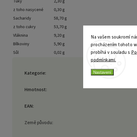
Tuky
2,30 g
z toho nasycené
0,30 g
Sacharidy
58,70 g
z toho cukry
53,70 g
Vláknina
9,20 g
Na vašem soukromí nám
Bílkoviny
5,90 g
procházením tohoto web
probíhá v souladu s
Po
Sůl
0,02 g
podmínkami.
Nastavení
Kategorie
:
Hmotnost
:
EAN
:
Země původu
: