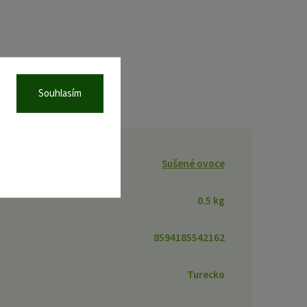
Souhlasím
Sušené ovoce
0.5 kg
8594185542162
Turecko