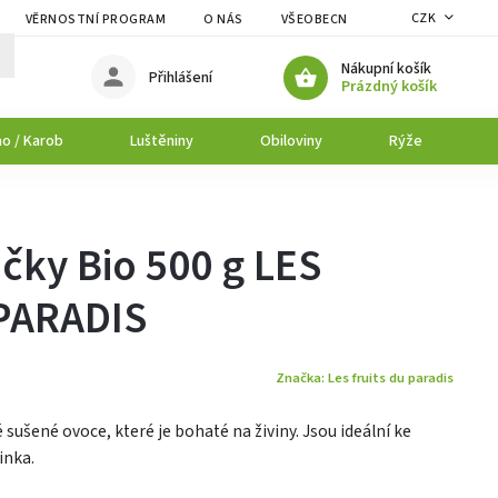
CZK
VĚRNOSTNÍ PROGRAM
O NÁS
VŠEOBECNÉ OBCHODNÍ PODMÍNK
Nákupní košík
Přihlášení
Prázdný košík
o / Karob
Luštěniny
Obiloviny
Rýže
P
ičky Bio 500 g LES
PARADIS
Značka:
Les fruits du paradis
 sušené ovoce, které je bohaté na živiny. Jsou ideální ke
inka.