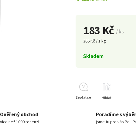
Detailní informace
183 Kč
/ ks
366 Kč / 1 kg
Skladem
Zeptat se
Hlídat
Ověřený obchod
Poradíme s výbě
více než 1000 recenzí
jsme tu pro vás Po - P