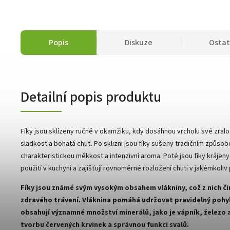
Popis
Diskuze
Ostat
Detailní popis produktu
Fíky jsou sklízeny ručně v okamžiku, kdy dosáhnou vrcholu své zralos
sladkost a bohatá chuť. Po sklizni jsou fíky sušeny tradičním způsobe
charakteristickou měkkost a intenzivní aroma. Poté jsou fíky krájeny 
použití v kuchyni a zajišťují rovnoměrné rozložení chuti v jakémkoliv
Fíky jsou známé svým vysokým obsahem vlákniny, což z nich č
zdravého trávení. Vláknina pomáhá udržovat pravidelný pohyb 
obsahují významné množství minerálů, jako je vápník, železo a
tvorbu červených krvinek a správnou funkci svalů.