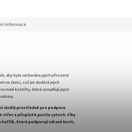
ní informace
ti, aby byla zachována jejich přirozená
m na slunci, což jim dodává jejich
na malé kostičky, které usnadňují jejich
 pokrmu.
iní skvělý prostředek pro podporu
střev a přispívá k pocitu sytosti. Fíky
 hořčík, které podporují zdravé kosti,