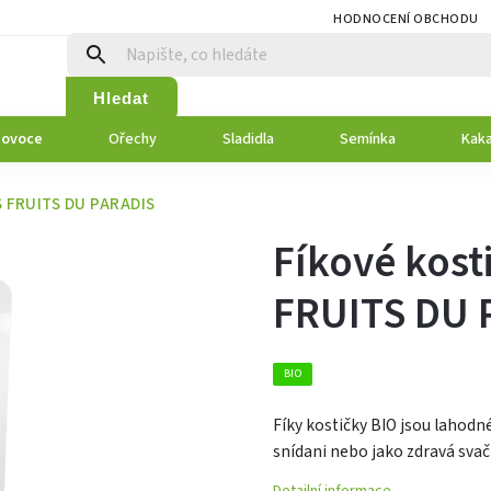
HODNOCENÍ OBCHODU
Hledat
 ovoce
Ořechy
Sladidla
Semínka
Kaka
ES FRUITS DU PARADIS
Fíkové kost
FRUITS DU 
BIO
Fíky kostičky BIO jsou lahodné
snídani nebo jako zdravá svač