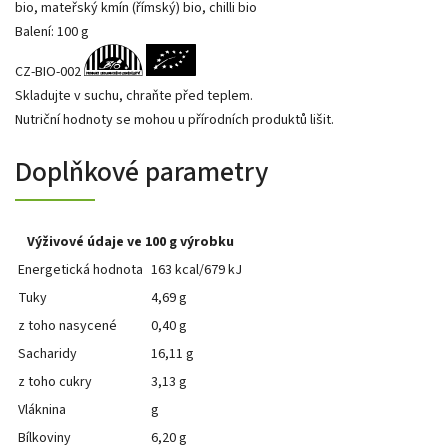
bio, mateřský kmín (římský) bio, chilli bio
Balení: 100 g
CZ-BIO-002
Skladujte v suchu, chraňte před teplem.
Nutriční hodnoty se mohou u přírodních produktů lišit.
Doplňkové parametry
Výživové údaje ve 100 g výrobku
Energetická hodnota
163 kcal/679 kJ
Tuky
4,69 g
z toho nasycené
0,40 g
Sacharidy
16,11 g
z toho cukry
3,13 g
Vláknina
g
Bílkoviny
6,20 g