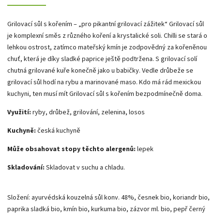
Grilovací sůl s kořením – „pro pikantní grilovací zážitek“ Grilovací sůl
je komplexní směs z různého koření a krystalické soli. Chilli se stará o
lehkou ostrost, zatímco mateřský kmín je zodpovědný za kořeněnou
chuť, která je díky sladké paprice ještě podtržena. S grilovací solí
chutná grilované kuře konečně jako u babičky. Vedle drůbeže se
grilovací sůl hodí na rybu a marinované maso. Kdo má rád mexickou
kuchyni, ten musí mít Grilovací sůl s kořením bezpodmínečně doma.
Využití:
ryby, drůbež, grilování, zelenina, losos
Kuchyně:
česká kuchyně
Může obsahovat stopy těchto alergenů:
lepek
Skladování:
Skladovat v suchu a chladu.
Složení: ayurvédská kouzelná sůl konv. 48%, česnek bio, koriandr bio,
paprika sladká bio, kmín bio, kurkuma bio, zázvor ml. bio, pepř černý