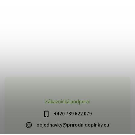
Zákaznická podpora:
+420 739 622 079
objednavky@prirodnidoplnky.eu