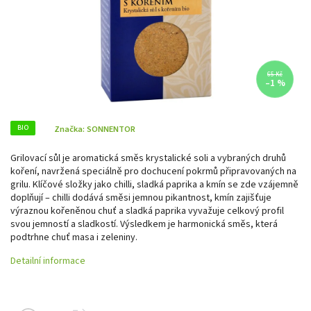
65 Kč
–1 %
BIO
Značka:
SONNENTOR
Grilovací sůl je aromatická směs krystalické soli a vybraných druhů
koření, navržená speciálně pro dochucení pokrmů připravovaných na
grilu. Klíčové složky jako chilli, sladká paprika a kmín se zde vzájemně
doplňují – chilli dodává směsi jemnou pikantnost, kmín zajišťuje
výraznou kořeněnou chuť a sladká paprika vyvažuje celkový profil
svou jemností a sladkostí. Výsledkem je harmonická směs, která
podtrhne chuť masa i zeleniny.
Detailní informace