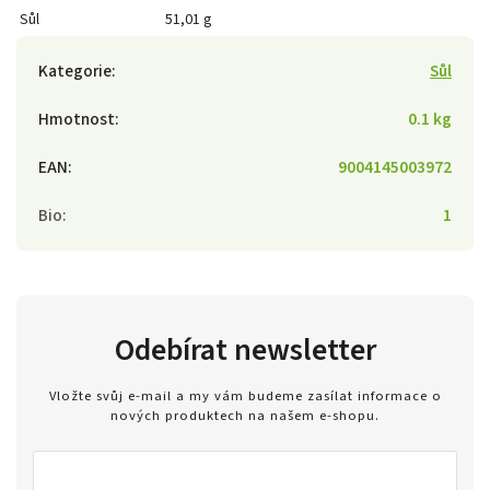
Sůl
51,01 g
Kategorie
:
Sůl
Hmotnost
:
0.1 kg
EAN
:
9004145003972
Bio
:
1
Odebírat newsletter
Vložte svůj e-mail a my vám budeme zasílat informace o
nových produktech na našem e-shopu.