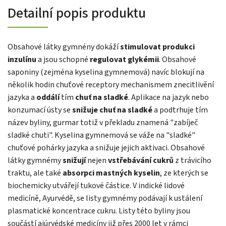
Detailní popis produktu
Obsahové látky gymnény dokáží
stimulovat produkci
inzulínu
a jsou schopné
regulovat glykémii
. Obsahové
saponiny (zejména kyselina gymnemová) navíc blokují na
několik hodin chuťové receptory mechanismem znecitlivění
jazyka a
oddálí
tím
chuť na sladké
. Aplikace na jazyk nebo
konzumací ústy se
snižuje chuť na sladké
a podtrhuje tím
název byliny, gurmar totiž v překladu znamená "zabíječ
sladké chuti". Kyselina gymnemová se váže na "sladké"
chuťové pohárky jazyka a snižuje jejich aktivaci. Obsahové
látky gymnémy
snižují
nejen
vstřebávání cukrů
z trávicího
traktu, ale také
absorpci mastných kyselin
, ze kterých se
biochemicky utvářejí tukové částice.
V indické lidové
medicíně, Ayurvédě, se listy gymnémy podávají k ustálení
plasmatické koncentrace cukru. Listy této byliny jsou
součástí ajúrvédské medicíny již přes 2000 let v rámci