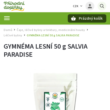
CZK
Prázdný košík
Hledat
Domů
Čaje, léčivé byliny a tinktury, medicinální houby
/
/
Léčivé byliny
GYMNÉMA LESNÍ 50 g SALVIA PARADISE
/
GYMNÉMA LESNÍ 50 g SALVIA
PARADISE