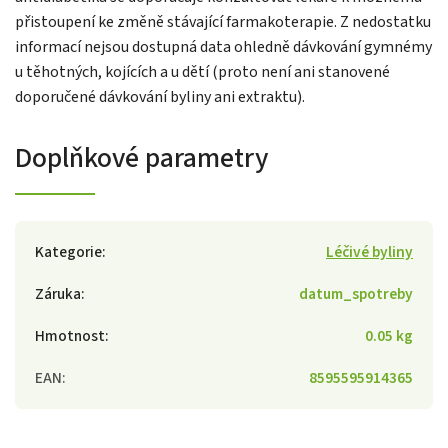
přistoupení ke změně stávající farmakoterapie. Z nedostatku
informací nejsou dostupná data ohledně dávkování gymnémy
u těhotných, kojících a u dětí (proto není ani stanovené
doporučené dávkování byliny ani extraktu).
Doplňkové parametry
Kategorie
:
Léčivé byliny
Záruka
:
datum_spotreby
Hmotnost
:
0.05 kg
EAN
:
8595595914365