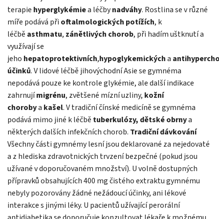
terapie
hyperglykémie
a léčby
nadváhy
. Rostlina se v různé
míře podává při
oftalmologických potížích
, k
léčbě
asthmatu
,
zánětlivých chorob
, při hadím uštknutí a
využívají se
jeho
hepatoprotektivních
,
hypoglykemických
a
antihyperch
účinků
. V lidové léčbě jihovýchodní Asie se gymnéma
nepodává pouze ke kontrole glykémie, ale další indikace
zahrnují
migrénu
, zvětšené mízní uzliny,
kožní
choroby
a
kašel
. V tradiční čínské medicíně se gymnéma
podává mimo jiné k léčbě
tuberkulózy,
dětské obrny
a
některých dalších infekčních chorob.
Tradiční dávkování
Všechny části gymnémy lesní jsou deklarované za nejedovaté
a z hlediska zdravotnických trvzení bezpečné (pokud jsou
užívané v doporučovaném množství). U volně dostupných
přípravků obsahujících 400 mg čistého extraktu gymnému
nebyly pozorovány žádné nežádoucí účinky, ani lékové
interakce s jinými léky. U pacientů užívající perorální
antidiabetika se doporučuje konzultovat lékaře k možnému