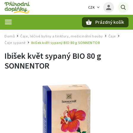
CZK
Prázdný košík
Hledat
Domů
Čaje, léčivé byliny a tinktury, medicinální houby
Čaje
/
/
/
Čaje sypané
Ibišek květ sypaný BIO 80 g SONNENTOR
/
Ibišek květ sypaný BIO 80 g
SONNENTOR