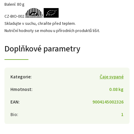
Balení: 80 g
CZ-BIO-002
Skladujte v suchu, chraňte před teplem.
Nutriční hodnoty se mohou u přírodních produktů lišit.
Doplňkové parametry
Kategorie
:
Čaje sypané
Hmotnost
:
0.08 kg
EAN
:
9004145002326
Bio
:
1