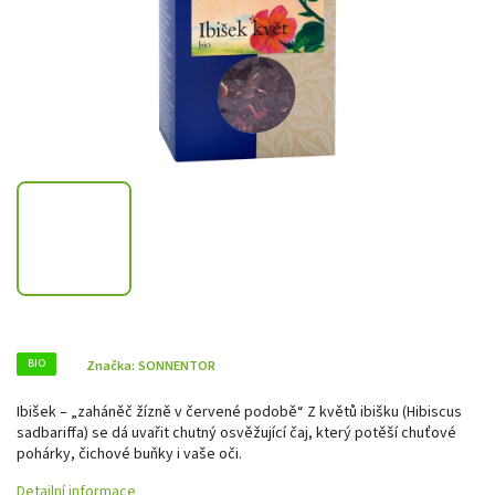
BIO
Značka:
SONNENTOR
Ibišek – „zaháněč žízně v červené podobě“ Z květů ibišku (Hibiscus
sadbariffa) se dá uvařit chutný osvěžující čaj, který potěší chuťové
pohárky, čichové buňky i vaše oči.
Detailní informace