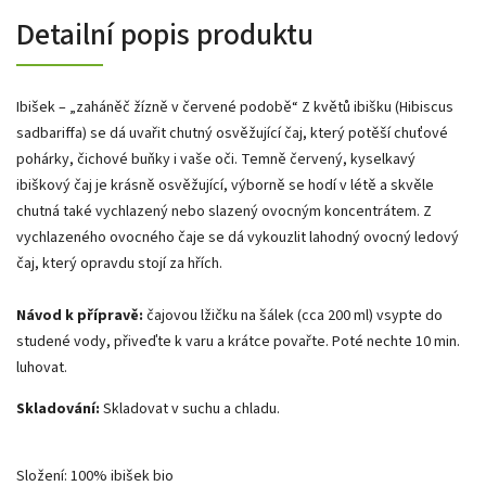
Detailní popis produktu
Ibišek – „zaháněč žízně v červené podobě“ Z květů ibišku (Hibiscus
sadbariffa) se dá uvařit chutný osvěžující čaj, který potěší chuťové
pohárky, čichové buňky i vaše oči. Temně červený, kyselkavý
ibiškový čaj je krásně osvěžující, výborně se hodí v létě a skvěle
chutná také vychlazený nebo slazený ovocným koncentrátem. Z
vychlazeného ovocného čaje se dá vykouzlit lahodný ovocný ledový
čaj, který opravdu stojí za hřích.
Návod k přípravě:
čajovou lžičku na šálek (cca 200 ml) vsypte do
studené vody, přiveďte k varu a krátce povařte. Poté nechte 10 min.
luhovat.
Skladování:
Skladovat v suchu a chladu.
Složení: 100% ibišek bio