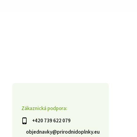
Zákaznická podpora:
+420 739 622 079
objednavky@prirodnidoplnky.eu