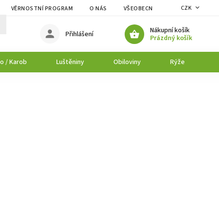
CZK
VĚRNOSTNÍ PROGRAM
O NÁS
VŠEOBECNÉ OBCHODNÍ PODMÍNK
Nákupní košík
Přihlášení
Prázdný košík
o / Karob
Luštěniny
Obiloviny
Rýže
P