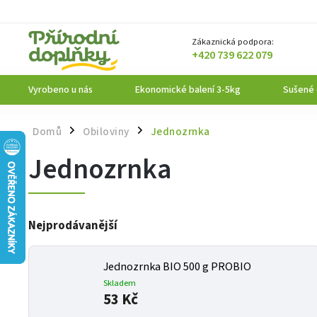
Zákaznická podpora:
+420 739 622 079
Vyrobeno u nás
Ekonomické balení 3-5kg
Sušené
Domů
Obiloviny
Jednozrnka
/
/
Jednozrnka
Nejprodávanější
Jednozrnka BIO 500 g PROBIO
Skladem
53 Kč