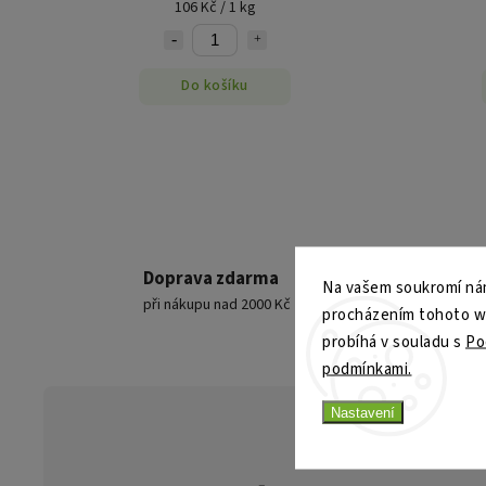
106 Kč / 1 kg
Do košíku
Doprava zdarma
Na vašem soukromí nám
při nákupu nad 2000 Kč
procházením tohoto web
probíhá v souladu s
Po
podmínkami.
Nastavení