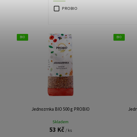
PROBIO
BIO
BIO
Jednozrnka BIO 500 g PROBIO
Jedn
Skladem
53 Kč
/ ks