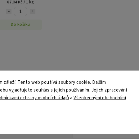
87,04 Kč / 1 kg
Do košíku
Ověřený obchod
Poradíme s výbě
 záleží. Tento web používá soubory cookie. Dalším
více než 1000 recenzí
jsme tu pro vás Po - P
u vyjadřujete souhlas s jejich používáním. Jejich zpracování
dmínkami ochrany osobních údajů
a
Všeobecnými obchodními