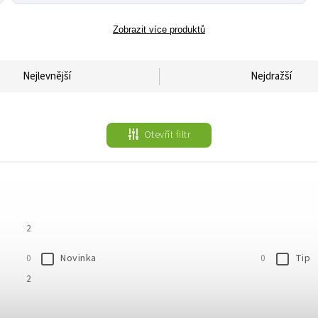
Zobrazit více produktů
Nejlevnější
Nejdražší
Otevřít filtr
2
Novinka
Tip
0
0
2