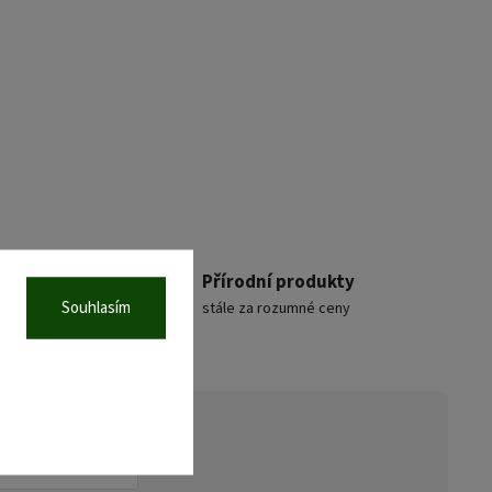
rem
Přírodní produkty
Souhlasím
á
stále za rozumné ceny