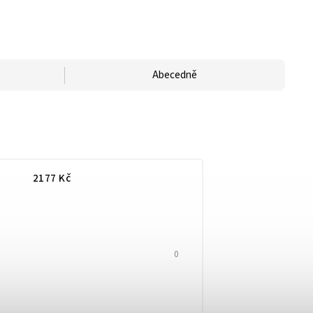
Abecedně
2177
Kč
0