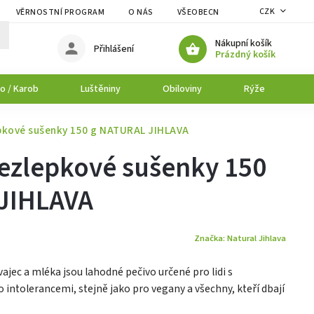
CZK
VĚRNOSTNÍ PROGRAM
O NÁS
VŠEOBECNÉ OBCHODNÍ PODMÍNK
Nákupní košík
Přihlášení
Prázdný košík
o / Karob
Luštěniny
Obiloviny
Rýže
P
pkové sušenky 150 g NATURAL JIHLAVA
ezlepkové sušenky 150
JIHLAVA
Značka:
Natural Jihlava
ajec a mléka jsou lahodné pečivo určené pro lidi s
intolerancemi, stejně jako pro vegany a všechny, kteří dbají