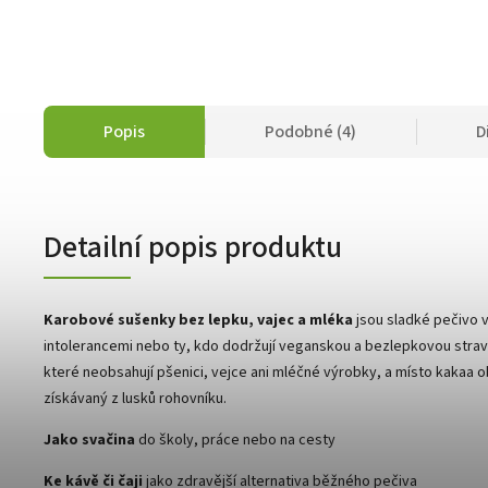
Popis
Podobné (4)
D
Detailní popis produktu
Karobové sušenky bez lepku, vajec a mléka
jsou sladké pečivo v
intolerancemi nebo ty, kdo dodržují veganskou a bezlepkovou stravu
které neobsahují pšenici, vejce ani mléčné výrobky, a místo kakaa o
získávaný z lusků rohovníku.
Jako svačina
do školy, práce nebo na cesty
Ke kávě či čaji
jako zdravější alternativa běžného pečiva