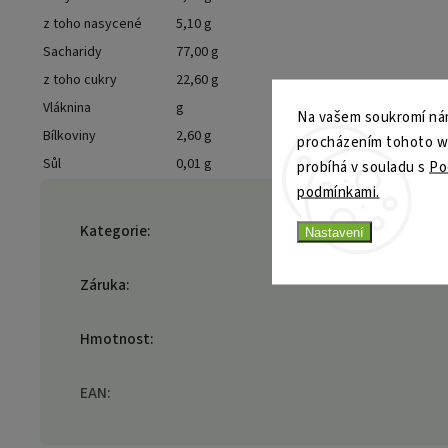
z toho nasycené
5,10 g
Sacharidy
77,00 g
z toho cukry
22,60 g
Vláknina
g
Na vašem soukromí nám
Bílkoviny
2,60 g
procházením tohoto web
Sůl
0,01 g
probíhá v souladu s
Po
podmínkami.
Kategorie
:
Nastavení
Záruka
:
Hmotnost
:
EAN
: