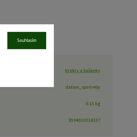
Souhlasím
Krekry a Sušenky
datum_spotreby
0.15 kg
8594010318337