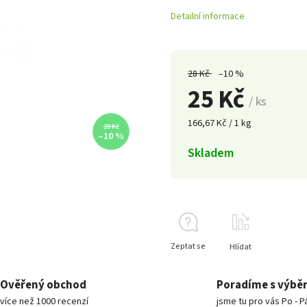
Detailní informace
28 Kč
–10 %
25 Kč
/ ks
166,67 Kč / 1 kg
28 Kč
–10 %
Skladem
Zeptat se
Hlídat
Ověřený obchod
Poradíme s výbě
více než 1000 recenzí
jsme tu pro vás Po - P