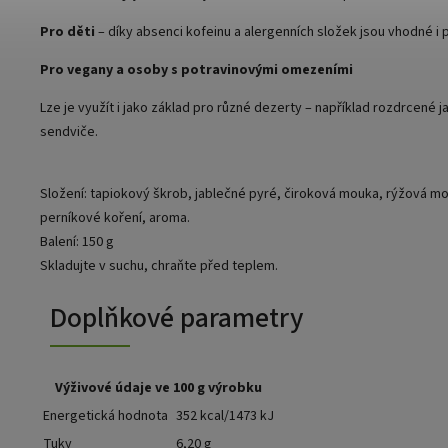
Pro děti
– díky absenci kofeinu a alergenních složek jsou vhodné i 
Pro vegany a osoby s potravinovými omezeními
Lze je využít i jako základ pro různé dezerty – například rozdrcené
sendviče.
Složení: tapiokový škrob, jablečné pyré, čiroková mouka, rýžová mo
perníkové koření, aroma.
Balení: 150 g
Skladujte v suchu, chraňte před teplem.
Doplňkové parametry
Výživové údaje ve 100 g výrobku
Energetická hodnota
352 kcal/1473 kJ
Tuky
6,20 g