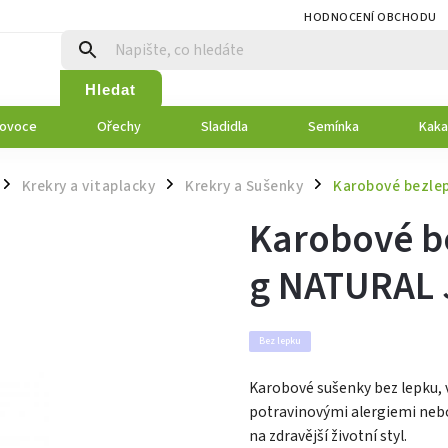
HODNOCENÍ OBCHODU
Hledat
 ovoce
Ořechy
Sladidla
Semínka
Kaka
Krekry a vitaplacky
Krekry a Sušenky
Karobové bezle
/
/
/
Karobové b
g NATURAL 
Bez lepku
Karobové sušenky bez lepku, v
potravinovými alergiemi nebo 
na zdravější životní styl.