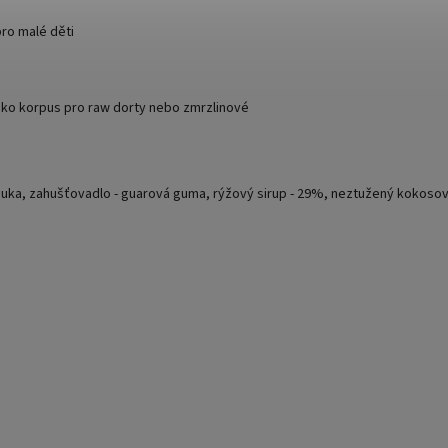
pro malé děti
 jako korpus pro raw dorty nebo zmrzlinové
uka, zahušťovadlo - guarová guma, rýžový sirup - 29%, neztužený kokosový