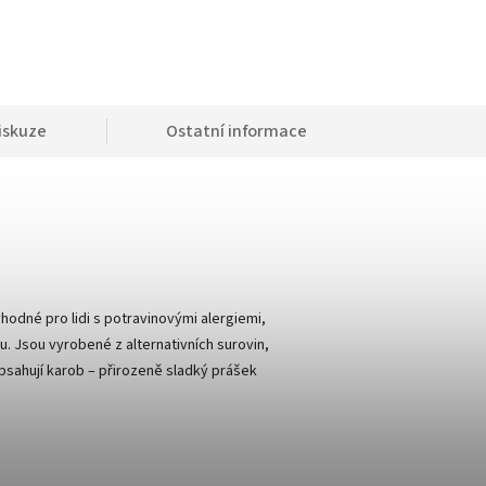
iskuze
Ostatní informace
hodné pro lidi s potravinovými alergiemi,
. Jsou vyrobené z alternativních surovin,
bsahují karob – přirozeně sladký prášek