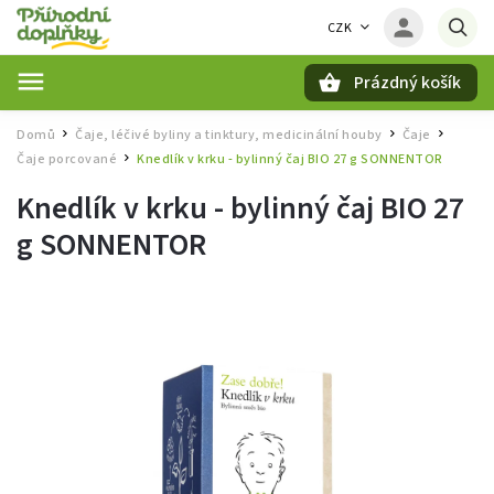
CZK
Prázdný košík
Hledat
Domů
Čaje, léčivé byliny a tinktury, medicinální houby
Čaje
/
/
/
Čaje porcované
Knedlík v krku - bylinný čaj BIO 27 g SONNENTOR
/
Knedlík v krku - bylinný čaj BIO 27
g SONNENTOR