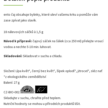
ento čaj obsahuje bylinky, které uleví vašemu krku a pomůže vám
zase zpívat jako slavík.
18 nálevových sáčků à 1,5 g
Návod k přípravě:
čajový sáček na šálek (cca 250 ml) přelejte vroucí
vodou a nechte 5-10 min. luhovat.
Skladování:
Skladovat v suchu a chladu.
Složení: Lípa květ*, černý bez květ*, šípek oplodí*, jitrocel*, sléz nať
*z ekologického zemědělství
Balení: 27 g
CZ-BIO-002
Skladujte v suchu, chraňte před teplem.
Nutriční hodnoty se mohou u přírodních produktů lišit.