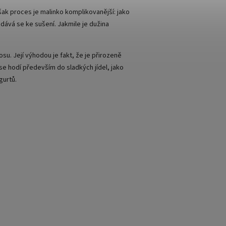
šak proces je malinko komplikovanější: jako
 dává se ke sušení. Jakmile je dužina
. Její výhodou je fakt, že je přirozeně
e hodí především do sladkých jídel, jako
gurtů.