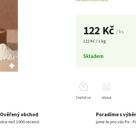
Detailní informace
122 Kč
/ ks
122 Kč / 1 kg
Skladem
Zeptat se
Hlídat
Ověřený obchod
Poradíme s výbě
více než 1000 recenzí
jsme tu pro vás Po - P