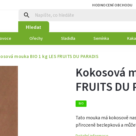
HODNOCENÍ OBCHODU
Hledat
 ovoce
Ořechy
Sladidla
Semínka
Kaka
osová mouka BIO 1 kg LES FRUITS DU PARADIS
Kokosová m
FRUITS DU 
BIO
Tato mouka má kokosově naslád
přirozeně bezlepková a můžet