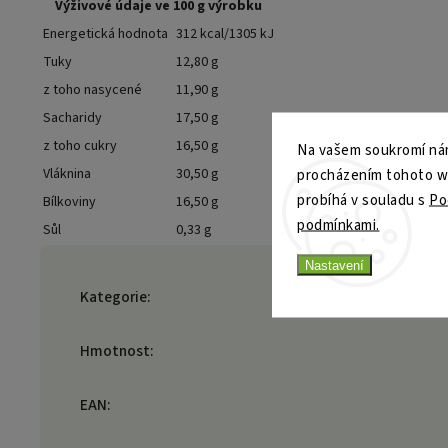
Výživové údaje ve 100 g výrobku
Energetická hodnota
312 kcal/1305 kJ
Tuky
12,80 g
z toho nasycené
11,90 g
Sacharidy
17,50 g
z toho cukry
16,50 g
Na vašem soukromí nám
procházením tohoto web
Vláknina
30,50 g
probíhá v souladu s
Po
Bílkoviny
16,50 g
podmínkami.
Sůl
0,33 g
Nastavení
Kategorie
:
Hmotnost
:
EAN
: