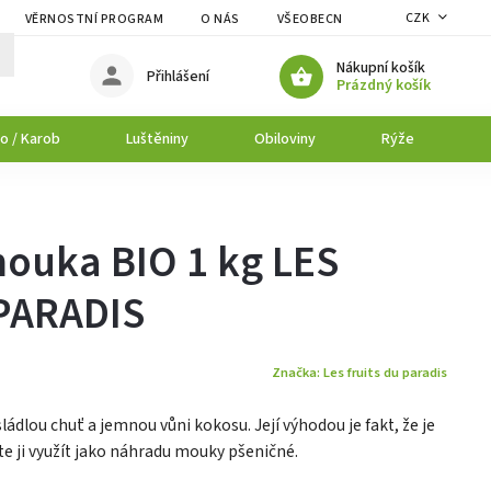
CZK
VĚRNOSTNÍ PROGRAM
O NÁS
VŠEOBECNÉ OBCHODNÍ PODMÍNK
Nákupní košík
Přihlášení
Prázdný košík
o / Karob
Luštěniny
Obiloviny
Rýže
P
ouka BIO 1 kg LES
PARADIS
Značka:
Les fruits du paradis
lou chuť a jemnou vůni kokosu. Její výhodou je fakt, že je
e ji využít jako náhradu mouky pšeničné.