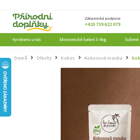
Zákaznická podpora:
+420 739 622 079
Vyrobeno u nás
Ekonomické balení 3-5kg
Sušené
Domů
Ořechy
Kokos
Kokosová mouka
Kok
/
/
/
/