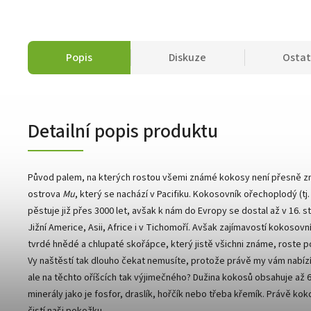
Popis
Diskuze
Ostat
Detailní popis produktu
Původ palem, na kterých rostou všemi známé kokosy není přesně zná
ostrova
Mu
, který se nachází v Pacifiku. Kokosovník ořechoplodý (t
pěstuje již přes 3000 let, avšak k nám do Evropy se dostal až v 16. 
Jižní Americe, Asii, Africe i v Tichomoří. Avšak zajímavostí kokosovn
tvrdé hnědé a chlupaté skořápce, který jistě všichni známe, roste 
Vy naštěstí tak dlouho čekat nemusíte, protože právě my vám nabízí
ale na těchto oříšcích tak výjimečného? Dužina kokosů obsahuje až 
minerály jako je fosfor, draslík, hořčík nebo třeba křemík. Právě k