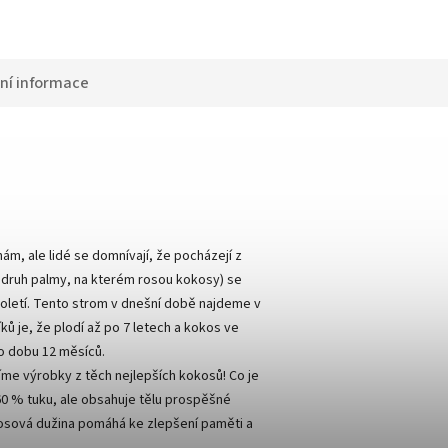
ní informace
m, ale lidé se domnívají, že pocházejí z
j. druh palmy, na kterém rosou kokosy) se
století. Tento strom v dnešní době najdeme v
íků je, že plodí až po 7 letech a kokos ve
po dobu 12 měsíců.
me výrobky z těch nejlepších kokosů! Co je
60 % tuku, ale obsahuje tělu prospěšné
okosová dužina pomáhá ke zlepšení paměti a