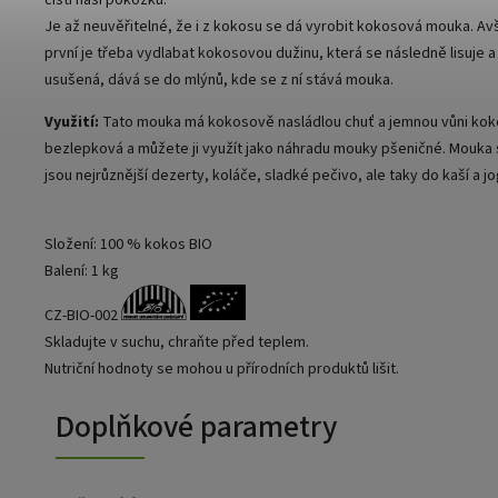
čistí naši pokožku.
Je až neuvěřitelné, že i z kokosu se dá vyrobit kokosová mouka. Av
první je třeba vydlabat kokosovou dužinu, která se následně lisuje a
usušená, dává se do mlýnů, kde se z ní stává mouka.
Využití:
Tato mouka má kokosově nasládlou chuť a jemnou vůni kokosu
bezlepková a můžete ji využít jako náhradu mouky pšeničné. Mouka s
jsou nejrůznější dezerty, koláče, sladké pečivo, ale taky do kaší a jo
Složení: 100 % kokos BIO
Balení: 1 kg
CZ-BIO-002
Skladujte v suchu, chraňte před teplem.
Nutriční hodnoty se mohou u přírodních produktů lišit.
Doplňkové parametry