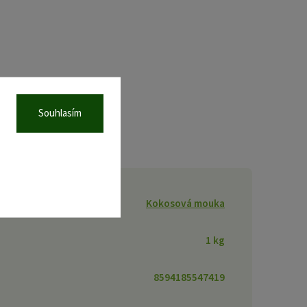
Souhlasím
Kokosová mouka
1 kg
8594185547419