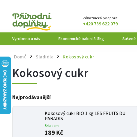
Zákaznická podpora:
+420 739 622 079
Vyrobeno u nás
Ekonomické balení 3-5kg
Sušené
Domů
Sladidla
Kokosový cukr
/
/
Kokosový cukr
Nejprodávanější
Kokosový cukr BIO 1 kg LES FRUITS DU
PARADIS
Skladem
189 Kč