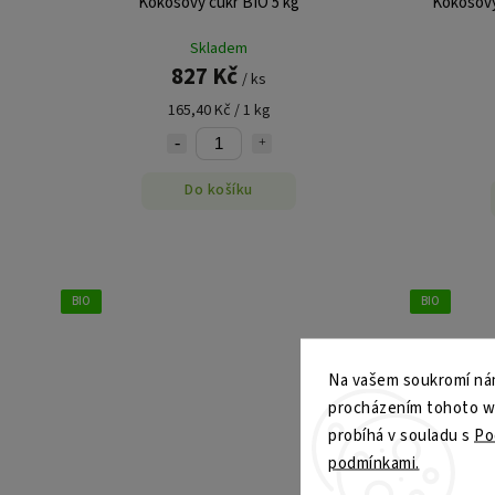
Kokosový cukr BIO 5 kg
Kokosový
Skladem
827 Kč
/ ks
165,40 Kč / 1 kg
Do košíku
BIO
BIO
Na vašem soukromí nám
procházením tohoto web
probíhá v souladu s
Po
podmínkami.