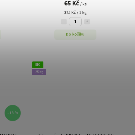
65 Kč
/ ks
325 Kč / 1 kg
Do košíku
BIO
25 kg
–18 %