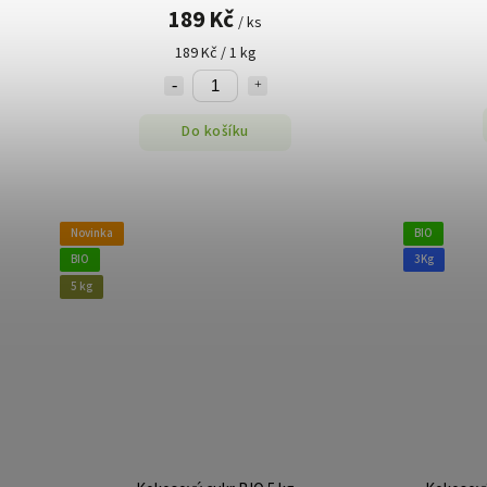
189 Kč
/ ks
189 Kč / 1 kg
Do košíku
Novinka
BIO
BIO
3Kg
5 kg