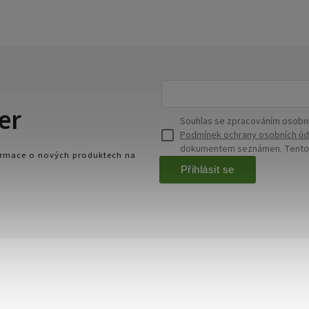
er
Souhlas se zpracováním osobní
Podmínek ochrany osobních úd
dokumentem seznámen. Tento s
formace o nových produktech na
Přihlásit se