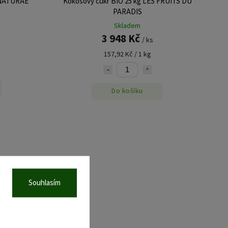
 NATURAE
Kokosový cukr BIO 25 kg LES FRUITS DU
PARADIS
Skladem
3 948 Kč
/ ks
157,92 Kč / 1 kg
Do košíku
Souhlasím