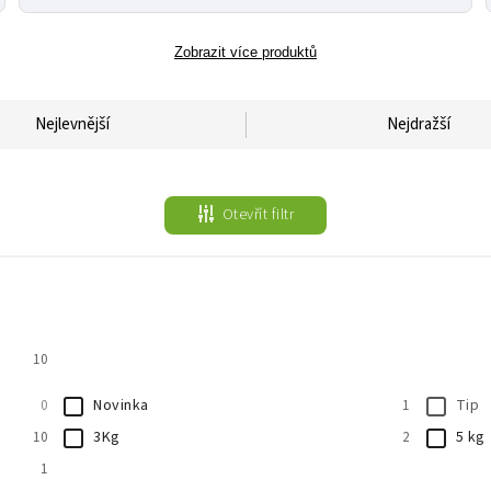
Zobrazit více produktů
Nejlevnější
Nejdražší
Otevřít filtr
10
Novinka
Tip
0
1
3Kg
5 kg
10
2
1