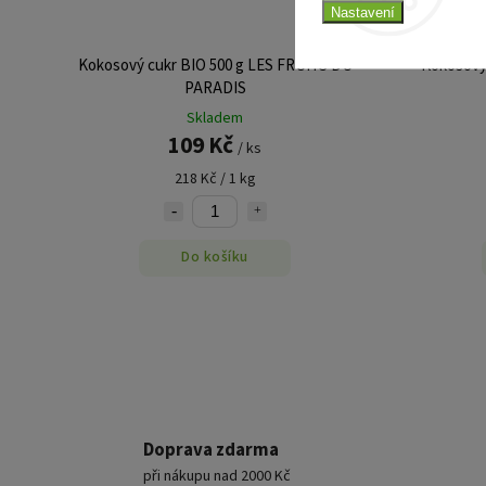
Nastavení
Kokosový cukr BIO 500 g LES FRUITS DU
Kokosový
PARADIS
Skladem
109 Kč
/ ks
218 Kč / 1 kg
Do košíku
Doprava zdarma
při nákupu nad 2000 Kč