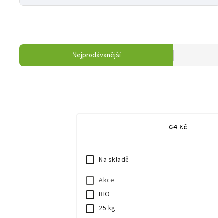
Nejprodávanější
64
Kč
Na skladě
Akce
BIO
25 kg