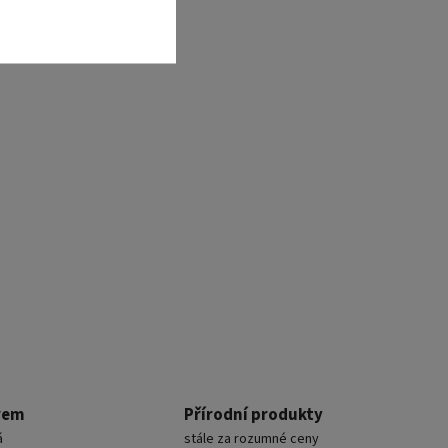
rem
Přírodní produkty
á
stále za rozumné ceny