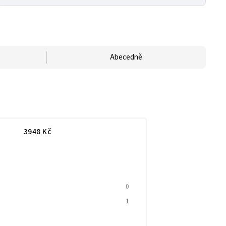
Abecedně
3948
Kč
0
1