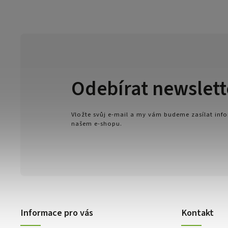
Odebírat newslett
Vložte svůj e-mail a my vám budeme zasílat in
našem e-shopu.
Informace pro vás
Kontakt