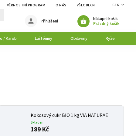
CZK
VĚRNOSTNÍ PROGRAM
O NÁS
VŠEOBECNÉ OBCHODNÍ PODMÍNK
Nákupní košík
Přihlášení
Prázdný košík
o / Karob
Luštěniny
Obiloviny
Rýže
P
Kokosový cukr BIO 1 kg VIA NATURAE
Skladem
189 Kč