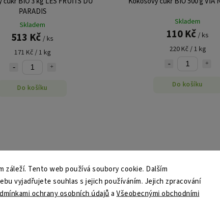
 cukr BIO 3 kg LES FRUITS DU
Kokosový cukr BIO 500 g VIA
PARADIS
Skladem
Skladem
110 Kč
513 Kč
/ ks
/ ks
220 Kč / 1 kg
171 Kč / 1 kg
Do košíku
Do košíku
 záleží. Tento web používá soubory cookie. Dalším
u vyjadřujete souhlas s jejich používáním. Jejich zpracování
dmínkami ochrany osobních údajů
a
Všeobecnými obchodními