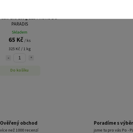
 cukr BIO 200 g LES FRUITS DU
PARADIS
Skladem
65 Kč
/ ks
325 Kč / 1 kg
Do košíku
Ověřený obchod
Poradíme s výbě
více než 1000 recenzí
jsme tu pro vás Po - P