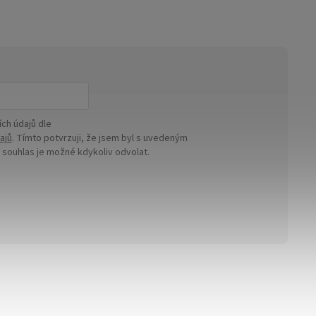
ch údajů dle
ajů
. Tímto potvrzuji, že jsem byl s uvedeným
ouhlas je možné kdykoliv odvolat.