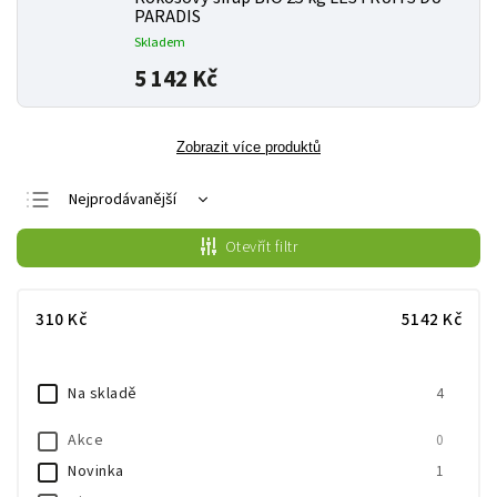
PARADIS
Skladem
5 142 Kč
Zobrazit více produktů
Nejprodávanější
Nejlevnější
Otevřít filtr
Nejdražší
Abecedně
310
Kč
5142
Kč
Na skladě
4
Akce
0
Novinka
1