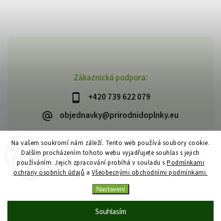
Zákaznická podpora:
+420 739 622 079
objednavky@prirodnidoplnky.eu
Na vašem soukromí nám záleží. Tento web používá soubory cookie.
Dalším procházením tohoto webu vyjadřujete souhlas s jejich
Copyright 2026
VIA NATURAE
. Všechna práva vyhrazena.
používáním. Jejich zpracování probíhá v souladu s
Podmínkami
Upravit nastavení cookies
ochrany osobních údajů
a
Všeobecnými obchodními podmínkami.
Vytvořil
Shoptet
| Design
Shoptak.cz
Nastavení
Souhlasím