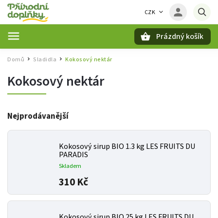
CZK
Prázdný košík
Hledat
Domů
Sladidla
Kokosový nektár
/
/
Kokosový nektár
Nejprodávanější
Kokosový sirup BIO 1.3 kg LES FRUITS DU
PARADIS
Skladem
310 Kč
Kokosový sirup BIO 25 kg LES FRUITS DU