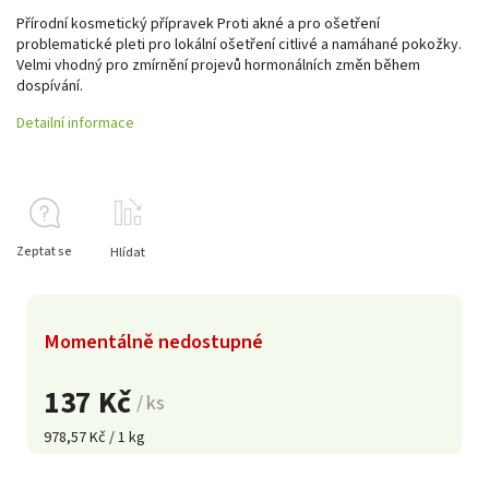
Přírodní kosmetický přípravek Proti akné a pro ošetření
problematické pleti pro lokální ošetření citlivé a namáhané pokožky.
Velmi vhodný pro zmírnění projevů hormonálních změn během
dospívání.
Detailní informace
Zeptat se
Hlídat
Momentálně nedostupné
137 Kč
/ ks
978,57 Kč / 1 kg