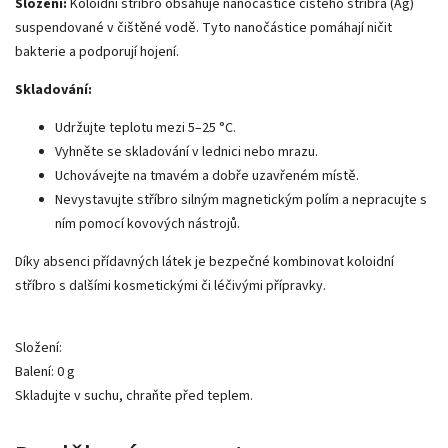
Složení:
Koloidní stříbro obsahuje nanočástice čistého stříbra (Ag)
suspendované v čištěné vodě. Tyto nanočástice pomáhají ničit
bakterie a podporují hojení.
Skladování:
Udržujte teplotu mezi 5–25 °C.
Vyhněte se skladování v lednici nebo mrazu.
Uchovávejte na tmavém a dobře uzavřeném místě.
Nevystavujte stříbro silným magnetickým polím a nepracujte s
ním pomocí kovových nástrojů.
Díky absenci přídavných látek je bezpečné kombinovat koloidní
stříbro s dalšími kosmetickými či léčivými přípravky.
Složení:
Balení: 0 g
Skladujte v suchu, chraňte před teplem.