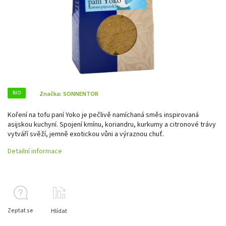
BIO
Značka:
SONNENTOR
Koření na tofu paní Yoko je pečlivě namíchaná směs inspirovaná
asijskou kuchyní. Spojení kmínu, koriandru, kurkumy a citronové trávy
vytváří svěží, jemně exotickou vůni a výraznou chuť.
Detailní informace
Zeptat se
Hlídat