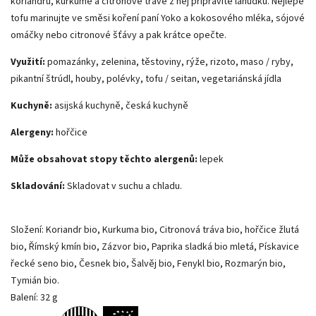
koriandru, kurkumě a citronové trávě z něj připravíte lahůdku. Nejlépe
tofu marinujte ve směsi koření paní Yoko a kokosového mléka, sójové
omáčky nebo citronové šťávy a pak krátce opečte.
Využití:
pomazánky, zelenina, těstoviny, rýže, rizoto, maso / ryby,
pikantní štrúdl, houby, polévky, tofu / seitan, vegetariánská jídla
Kuchyně:
asijská kuchyně, česká kuchyně
Alergeny:
hořčice
Může obsahovat stopy těchto alergenů:
lepek
Skladování:
Skladovat v suchu a chladu.
Složení: Koriandr bio, Kurkuma bio, Citronová tráva bio, hořčice žlutá
bio, Římský kmín bio, Zázvor bio, Paprika sladká bio mletá, Pískavice
řecké seno bio, Česnek bio, Šalvěj bio, Fenykl bio, Rozmarýn bio,
Tymián bio.
Balení: 32 g