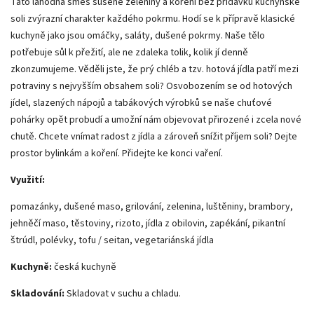
Tato lahodná směs sušené zeleniny a koření bez přídavku kuchyňské
soli zvýrazní charakter každého pokrmu. Hodí se k přípravě klasické
kuchyně jako jsou omáčky, saláty, dušené pokrmy. Naše tělo
potřebuje sůl k přežití, ale ne zdaleka tolik, kolik jí denně
zkonzumujeme. Věděli jste, že prý chléb a tzv. hotová jídla patří mezi
potraviny s nejvyšším obsahem soli? Osvobozením se od hotových
jídel, slazených nápojů a tabákových výrobků se naše chuťové
pohárky opět probudí a umožní nám objevovat přirozené i zcela nové
chutě. Chcete vnímat radost z jídla a zároveň snížit příjem soli? Dejte
prostor bylinkám a koření. Přidejte ke konci vaření.
Využití:
pomazánky, dušené maso, grilování, zelenina, luštěniny, brambory,
jehněčí maso, těstoviny, rizoto, jídla z obilovin, zapékání, pikantní
štrúdl, polévky, tofu / seitan, vegetariánská jídla
Kuchyně:
česká kuchyně
Skladování:
Skladovat v suchu a chladu.