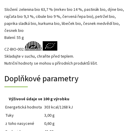
Složení: zelenina bio 63,7 % (mrkev bio 14 %, pastinák bio, dýne bio,
rajčata bio 9,3 %, cibule bio 9 %, červená řepa bio), petržel bio,
paprika sladká bio, kurkuma bio, libeček bio, česnek medvědí bio,
česnek bio
Balení: 55 g
CZ-BIO-002
Skladujte v suchu, chraňte před teplem.
Nutriční hodnoty se mohou u přírodních produktů lišit.
Doplňkové parametry
Výživové údaje ve 100 g výrobku
Energetická hodnota
303 kcal/1268 kJ
Tuky
3,00 g
z toho nasycené
0,60 g