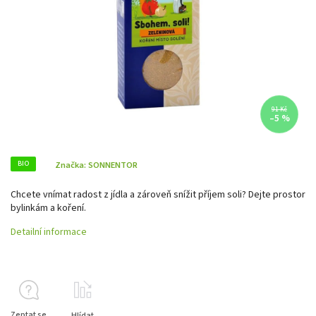
91 Kč
–5 %
BIO
Značka:
SONNENTOR
Chcete vnímat radost z jídla a zároveň snížit příjem soli? Dejte prostor
bylinkám a koření.
Detailní informace
Zeptat se
Hlídat