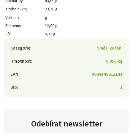
Sacharidy
43,00 g
z toho cukry
23,70 g
Vláknina
g
Bílkoviny
12,00 g
Sůl
0,32 g
Kategorie
:
Směsi koření
Hmotnost
:
0.055 kg
EAN
:
9004145012141
Bio
:
1
Odebírat newsletter