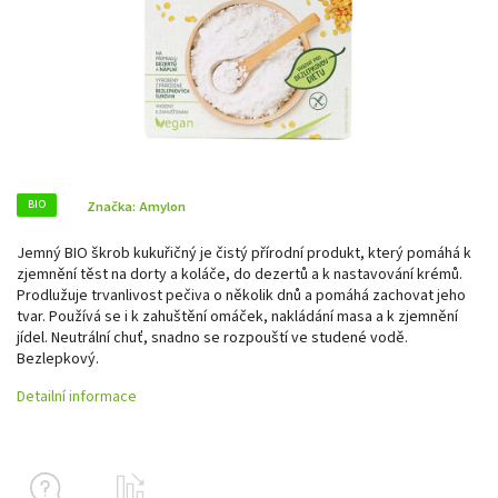
BIO
Značka:
Amylon
Jemný BIO škrob kukuřičný je čistý přírodní produkt, který pomáhá k
zjemnění těst na dorty a koláče, do dezertů a k nastavování krémů.
Prodlužuje trvanlivost pečiva o několik dnů a pomáhá zachovat jeho
tvar. Používá se i k zahuštění omáček, nakládání masa a k zjemnění
jídel. Neutrální chuť, snadno se rozpouští ve studené vodě.
Bezlepkový.
Detailní informace