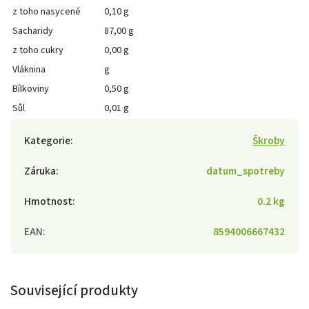
z toho nasycené
0,10 g
Sacharidy
87,00 g
z toho cukry
0,00 g
Vláknina
g
Bílkoviny
0,50 g
Sůl
0,01 g
Kategorie
:
Škroby
Záruka
:
datum_spotreby
Hmotnost
:
0.2 kg
EAN
:
8594006667432
Související produkty