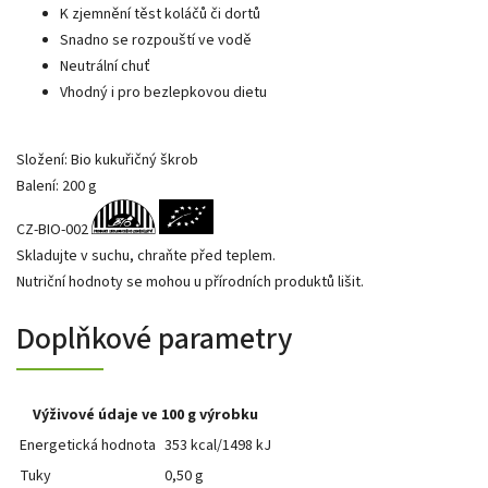
K zjemnění těst koláčů či dortů
Snadno se rozpouští ve vodě
Neutrální chuť
Vhodný i pro bezlepkovou dietu
Složení: Bio kukuřičný škrob
Balení: 200 g
CZ-BIO-002
Skladujte v suchu, chraňte před teplem.
Nutriční hodnoty se mohou u přírodních produktů lišit.
Doplňkové parametry
Výživové údaje ve 100 g výrobku
Energetická hodnota
353 kcal/1498 kJ
Tuky
0,50 g