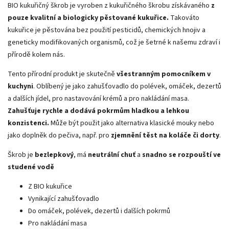
BIO kukuřičný škrob je vyroben z kukuřičného škrobu získávaného
z
pouze kvalitní a biologicky pěstované kukuřice.
Takováto
kukuřice je pěstována bez použití pesticidů, chemických hnojiv a
geneticky modifikovaných organismů, což je šetrné k našemu zdraví i
přírodě kolem nás.
Tento přírodní produkt je skutečně
všestranným pomocníkem v
kuchyni
. Oblíbený je jako zahušťovadlo do polévek, omáček, dezertů
a dalších jídel, pro nastavování krémů a pro nakládání masa.
Zahušťuje rychle a dodává pokrmům hladkou a lehkou
konzistenci.
Může být použit jako alternativa klasické mouky nebo
jako doplněk do pečiva, např. pro
zjemnění těst na koláče či dorty
.
Škrob je
bezlepkový
, má
neutrální chuť
a
snadno se rozpouští ve
studené vodě
Z BIO kukuřice
Vynikající zahušťovadlo
Do omáček, polévek, dezertů i dalších pokrmů
Pro nakládání masa