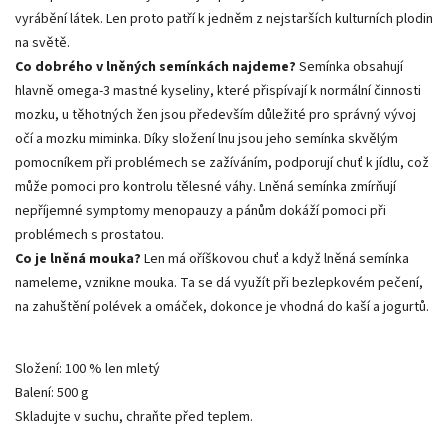
vyrábění látek. Len proto patří k jedněm z nejstarších kulturních plodin
na světě.
Co dobrého v lněných semínkách najdeme?
Semínka obsahují
hlavně omega-3 mastné kyseliny, které přispívají k normální činnosti
mozku, u těhotných žen jsou především důležité pro správný vývoj
očí a mozku miminka. Díky složení lnu jsou jeho semínka skvělým
pomocníkem při problémech se zažíváním, podporují chuť k jídlu, což
může pomoci pro kontrolu tělesné váhy. Lněná semínka zmírňují
nepříjemné symptomy menopauzy a pánům dokáží pomoci při
problémech s prostatou.
Co je lněná mouka?
Len má oříškovou chuť a když lněná semínka
nameleme, vznikne mouka. Ta se dá využít při bezlepkovém pečení,
na zahuštění polévek a omáček, dokonce je vhodná do kaší a jogurtů.
Složení: 100 % len mletý
Balení: 500 g
Skladujte v suchu, chraňte před teplem.