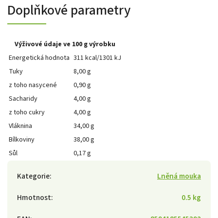
Doplňkové parametry
Výživové údaje ve 100 g výrobku
Energetická hodnota
311 kcal/1301 kJ
Tuky
8,00 g
z toho nasycené
0,90 g
Sacharidy
4,00 g
z toho cukry
4,00 g
Vláknina
34,00 g
Bílkoviny
38,00 g
Sůl
0,17 g
Kategorie
:
Lněná mouka
Hmotnost
:
0.5 kg