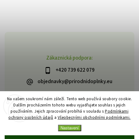
Zákaznická podpora:
+420 739 622 079
objednavky@prirodnidoplnky.eu
Na vašem soukromí nám záleží. Tento web používá soubory cookie.
Dalším procházením tohoto webu vyjadřujete souhlas s jejich
Copyright 2026
VIA NATURAE
. Všechna práva vyhrazena.
používáním. Jejich zpracování probíhá v souladu s
Podmínkami
Upravit nastavení cookies
ochrany osobních údajů
a
Všeobecnými obchodními podmínkami.
Vytvořil
Shoptet
| Design
Shoptak.cz
Nastavení