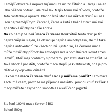
Tamější obyvatelé nepovažují macu za nic zvláštního a užívají ji nejen
jako běžnou potravu, ale také lék. Mají k tomu své důvody, protože
tato rostlinka je opravdu blahodárná. Maca má několik druhů a u nás
jsou nejznámější tyto: červená, černá a žlutá a každá z nich má své
specifické účinky na naše zdraví.
Na co nám poslouží maca červená?
Konkrétně tento druh je tím
nejvzácnějším. Nejen, že obsahuje nejvíce aminokyselin, ale má také
nejvíce antioxidantů ze všech druhů. Zjistilo se, že červená maca
může mít účinky přírodního antidepresiva a pomáhá redukovat stres.
U mužů, kteří mají problémy s prostatou prostatu dokáže zmenšit. Je
také vhodná pro děti, protože maca zlepšuje kvalitu kostí, což je pro
děti ve vývoji velmi důležité.
Jakou má maca červená chuť a kde ji můžeme použít?
Tato maca
zachutná všem, protože má příjemně nasládlou jemnou chuť. Prášek z
macy můžete nasypat do smoothies a kaší či do jogurtů.
Složení: 100 % maca červená BIO
Balení: 500 g