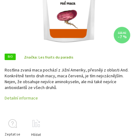
325 Kč
–7 %
BIO
Značka:
Les fruits du paradis
Rostlina zvaná maca pochází z Jižní Ameriky, přesněji z oblasti And.
Konkrétně tento druh macy, maca červená, je tím nejvzácnějším.
Nejen, že obsahuje nejvíce aminokyselin, ale má také nejvíce
antioxidantů ze všech druhů.
Detailní informace
Zeptat se
Hlídat