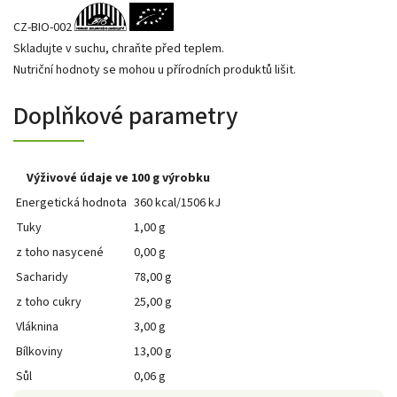
CZ-BIO-002
Skladujte v suchu, chraňte před teplem.
Nutriční hodnoty se mohou u přírodních produktů lišit.
Doplňkové parametry
Výživové údaje ve 100 g výrobku
Energetická hodnota
360 kcal/1506 kJ
Tuky
1,00 g
z toho nasycené
0,00 g
Sacharidy
78,00 g
z toho cukry
25,00 g
Vláknina
3,00 g
Bílkoviny
13,00 g
Sůl
0,06 g