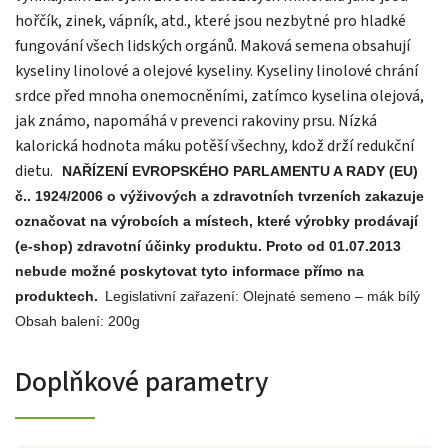
hořčík, zinek, vápník, atd., které jsou nezbytné pro hladké
fungování všech lidských orgánů. Maková semena obsahují
kyseliny linolové a olejové kyseliny. Kyseliny linolové chrání
srdce před mnoha onemocněními, zatímco kyselina olejová,
jak známo, napomáhá v prevenci rakoviny prsu. Nízká
kalorická hodnota máku potěší všechny, kdož drží redukční
dietu.
NAŘÍZENÍ EVROPSKÉHO PARLAMENTU A RADY (EU)
č.. 1924/2006 o výživových a zdravotních tvrzeních zakazuje
označovat na výrobcích a místech, které výrobky prodávají
(e-shop) zdravotní účinky produktu. Proto od
01.07.2013
nebude možné poskytovat tyto informace přímo na
produktech.
Legislativní zařazení: Olejnaté semeno – mák bílý
Obsah balení: 200g
Doplňkové parametry