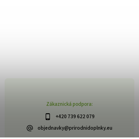
Zákaznická podpora:
+420 739 622 079
objednavky@prirodnidoplnky.eu