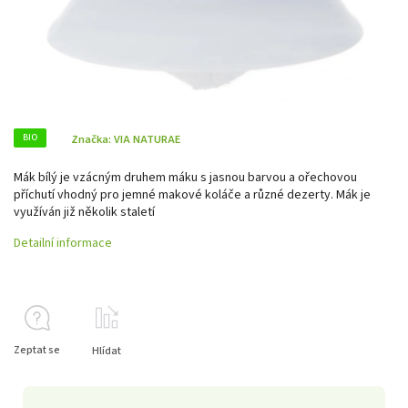
BIO
Značka:
VIA NATURAE
Mák bílý je vzácným druhem máku s jasnou barvou a ořechovou
příchutí vhodný pro jemné makové koláče a různé dezerty. Mák je
využíván již několik staletí
Detailní informace
Zeptat se
Hlídat