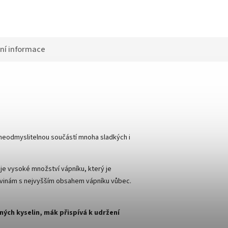
ní informace
 neodmyslitelnou součástí mnoha sladkých i
je vysoké množství vápníku, který je
ravinám s nejvyšším obsahem vápníku vůbec.
ch kyselin, mák přispívá k udržení