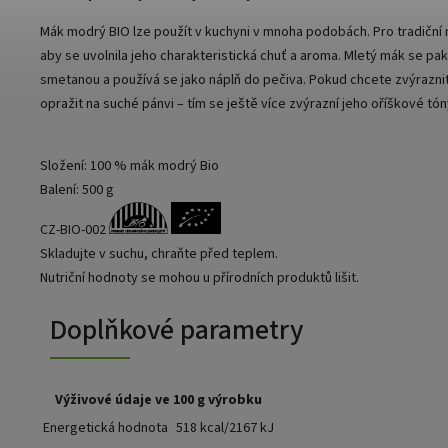
Mák modrý BIO lze použít v kuchyni v mnoha podobách. Pro tradiční 
aby se uvolnila jeho charakteristická chuť a aroma. Mletý mák se 
smetanou a používá se jako náplň do pečiva. Pokud chcete zvýrazni
opražit na suché pánvi – tím se ještě více zvýrazní jeho oříškové tón
Složení: 100 % mák modrý Bio
Balení: 500 g
CZ-BIO-002
Skladujte v suchu, chraňte před teplem.
Nutriční hodnoty se mohou u přírodních produktů lišit.
Doplňkové parametry
Výživové údaje ve 100 g výrobku
Energetická hodnota
518 kcal/2167 kJ