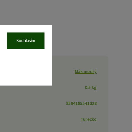
Souhlasím
Mák modrý
0.5 kg
8594185541028
Turecko