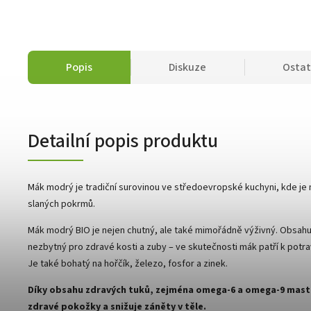
Popis
Diskuze
Ostat
Detailní popis produktu
Mák modrý je tradiční surovinou ve středoevropské kuchyni, kde je
slaných pokrmů.
Mák modrý BIO je nejen chutný, ale také mimořádně výživný. Obsahu
nezbytný pro zdravé kosti a zuby – ve skutečnosti mák patří k pot
Je také bohatý na hořčík, železo, fosfor a zinek.
Díky obsahu zdravých tuků, zejména omega-6 a omega-9 mastný
zdravé pokožky a snižuje záněty v těle.