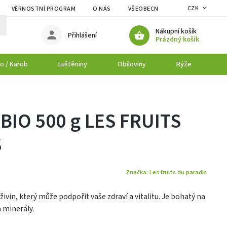
CZK
VĚRNOSTNÍ PROGRAM
O NÁS
VŠEOBECNÉ OBCHODNÍ PODMÍNK
Nákupní košík
Přihlášení
Prázdný košík
o / Karob
Luštěniny
Obiloviny
Rýže
P
BIO 500 g LES FRUITS
S
Značka:
Les fruits du paradis
ivin, který může podpořit vaše zdraví a vitalitu. Je bohatý na
a minerály.