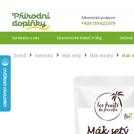
Zákaznická podpora:
+420 739 622 079
Vyrobeno u nás
Ekonomické balení 3-5kg
Sušené
Domů
Semínka
Mák setý
Mák modrý
Mák m
/
/
/
/