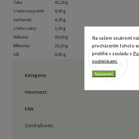
Tuky
42,20 g
z toho nasycené
4,90 g
Sacharidy
4,20 g
z toho cukry
2,30 g
Vláknina
20,50 g
Na vašem soukromí nám
procházením tohoto web
Bílkoviny
20,20 g
probíhá v souladu s
Po
Sůl
0,05 g
podmínkami.
Nastavení
Kategorie
:
Hmotnost
:
EAN
:
Země původu
: