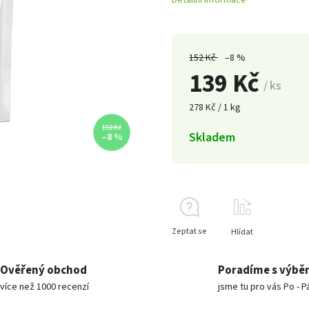
Detailní informace
152 Kč
–8 %
139 Kč
/ ks
278 Kč / 1 kg
152 Kč
Skladem
–8 %
Zeptat se
Hlídat
Ověřený obchod
Poradíme s výbě
více než 1000 recenzí
jsme tu pro vás Po - P