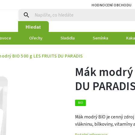
HODNOCENÍ OBCHODU
Hledat
 ovoce
Ořechy
Sladidla
Semínka
Kaka
odrý BIO 500 g LES FRUITS DU PARADIS
Mák modrý 
DU PARADI
BIO
Mák modrý BIO je cenný zdroj ž
vlákninu, bílkoviny, vitamíny 