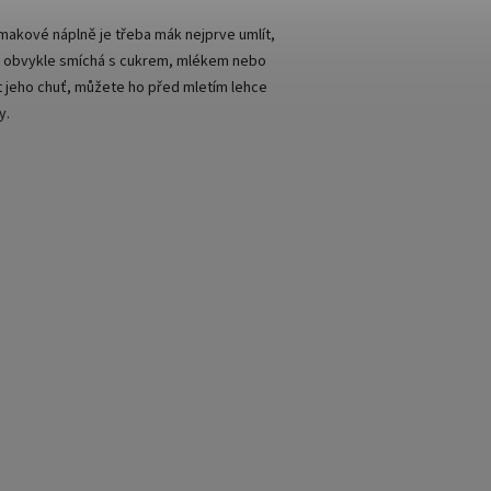
makové náplně je třeba mák nejprve umlít,
pak obvykle smíchá s cukrem, mlékem nebo
t jeho chuť, můžete ho před mletím lehce
y.