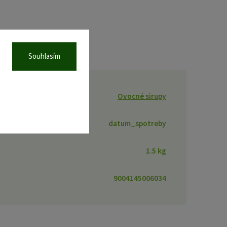
Souhlasím
Ovocné sirupy
datum_spotreby
1.5 kg
9004145006034