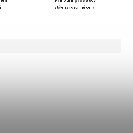
rem
Přírodní produkty
á
stále za rozumné ceny