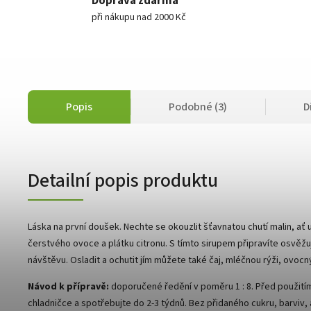
Doprava zdarma
při nákupu nad 2000 Kč
Popis
Podobné (3)
D
Detailní popis produktu
Láska na první doušek. Nechte se okouzlit šťavnatou chutí malin, a
čerstvého ovoce a plátku citronu. S tímto sirupem připravíte osvěžuj
návštěvu. Osladit a ochutit jím můžete také čaj, mléčnou rýži, ovocný
Návod k přípravě:
doporučené ředění v poměru 1 : 8. Před použitím
chladničce a spotřebujte do 2-3 týdnů. Bez přidaného cukru, barvi