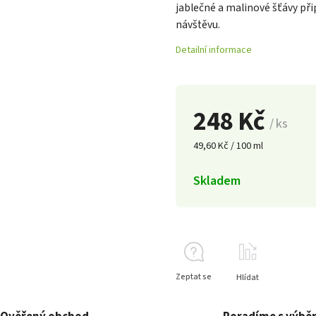
jablečné a malinové šťávy přip
návštěvu.
Detailní informace
248 Kč
/ ks
49,60 Kč / 100 ml
Skladem
Zeptat se
Hlídat