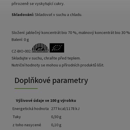
přirozeně se vyskytující cukry.
Skladování:
Skladovat v suchu a chladu.
Složení: jablečný koncentrát bio 70 %, malinový koncentrát bio 30 %
Balení: 0 g
CZ-BIO-002
Skladujte v suchu, chraňte před teplem.
Nutriční hodnoty se mohou u přírodních produktů lišit.
Doplňkové parametry
Výživové údaje ve 100 g výrobku
Energetická hodnota
277 kcal/1178 kJ
Tuky
0,50 g
z toho nasycené
0,10 g