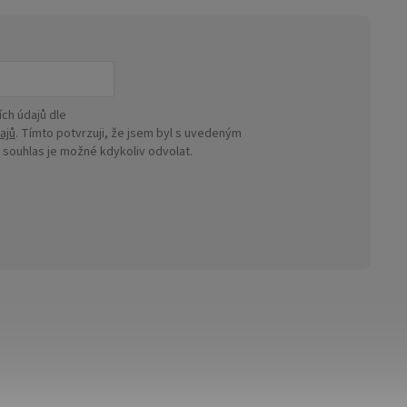
ch údajů dle
ajů
. Tímto potvrzuji, že jsem byl s uvedeným
ouhlas je možné kdykoliv odvolat.