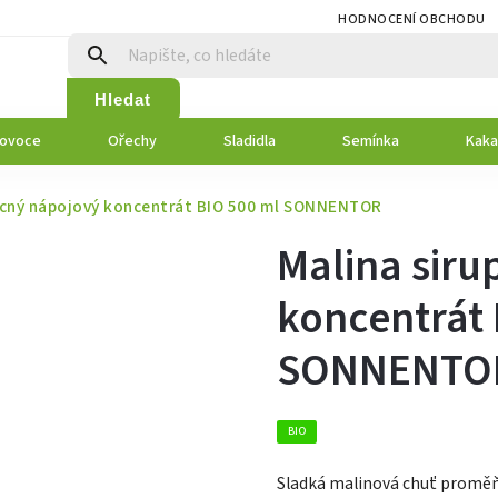
HODNOCENÍ OBCHODU
Hledat
 ovoce
Ořechy
Sladidla
Semínka
Kaka
ocný nápojový koncentrát BIO 500 ml SONNENTOR
Malina siru
koncentrát 
SONNENTO
BIO
Sladká malinová chuť proměňu