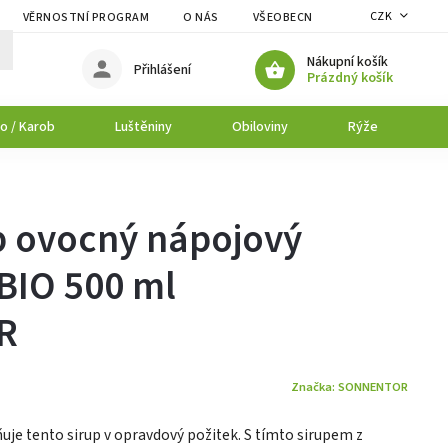
CZK
VĚRNOSTNÍ PROGRAM
O NÁS
VŠEOBECNÉ OBCHODNÍ PODMÍNK
Nákupní košík
Přihlášení
Prázdný košík
o / Karob
Luštěniny
Obiloviny
Rýže
P
p ovocný nápojový
BIO 500 ml
R
Značka:
SONNENTOR
je tento sirup v opravdový požitek. S tímto sirupem z