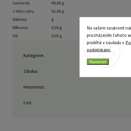
Sacharidy
69,00 g
z toho cukry
62,00 g
Vláknina
g
Bílkoviny
0,50 g
Na vašem soukromí nám
procházením tohoto web
Sůl
0,02 g
probíhá v souladu s
Po
podmínkami.
Kategorie
:
Nastavení
Záruka
:
Hmotnost
:
EAN
: