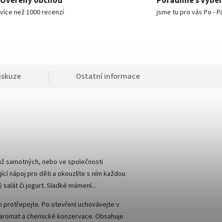
Ověřený obchod
Poradíme s výbě
více než 1000 recenzí
jsme tu pro vás Po - P
iskuze
Ostatní informace
ť už samotných, nebo ve společnosti
ící nápoj pro děti a okouzlíte s ním každou
 salát či jogurt. Sladké mámení...
 protřepejte. Po otevření uchovávejte v
v, aromat a chemické konzervace. Obsahuje