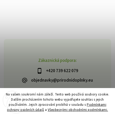
Zákaznická podpora:
+420 739 622 079
objednavky@prirodnidoplnky.eu
Na vašem soukromí nám záleží. Tento web používá soubory cookie.
Dalším procházením tohoto webu vyjadřujete souhlas s jejich
Copyright 2026
VIA NATURAE
. Všechna práva vyhrazena.
používáním. Jejich zpracování probíhá v souladu s
Podmínkami
Upravit nastavení cookies
ochrany osobních údajů
a
Všeobecnými obchodními podmínkami.