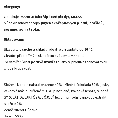
Alergeny:
Obsahuje:
MANDLE (skořápkové plody), MLÉKO
.
Může obsahovat stopy
jiných skořápkových plodů, arašídů,
sezamu, sóji a lepku
.
Skladování:
Skladujte v
suchu a chladu
, ideálně při teplotě do
20 °C
.
Chraňte před přímým slunečním světlem a vlhkostí.
Po otevření obal
pečlivě uzavřete
, aby si produkt zachoval svou
chuť a křupavost.
Složení: Mandle natural pražené 48% , Mléčná čokoláda 50% ( cukr,
kakaové máslo, sušené MLÉKO plnotučné, kakaová hmota, sušená
SYROVÁTKA, LAKTÓZA, SÓJOVÝ lecitín, přírodní vanilkový extrakt)
skořice 2%
Země původu: Česko
Balení: 500 g