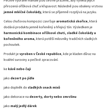
Pečlivě vybrané mandle jsou šetrně pražené, aby vynikla jejich
přirozená oříšková chuť a křupavost. Následně jsou obaleny vrstvou
jemné mléčné čokolády
, která se příjemně rozplývá na jazyku.
Celou chuťovou kompozici završuje
aromatická skořice
, která
dodává produktu jemně kořeněný a hřejivý tón. Výsledkem je
harmonická kombinace oříškové chuti, sladké čokolády a
kořeněného aroma
, která potěší milovníky tradičních sladkých
pochoutek.
Produkt je
vyroben v České republice
, kde je kladen důraz na
kvalitní suroviny a pečlivé zpracování.
ke
kávě nebo čaji
jako
dezert po jídle
jako doplněk do
sladkých snack mixů
jako dekorace na
dezerty, dorty nebo zmrzlinu
jako
malý jedlý dárek