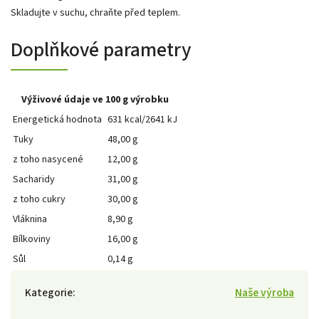
Skladujte v suchu, chraňte před teplem.
Doplňkové parametry
Výživové údaje ve 100 g výrobku
Energetická hodnota
631 kcal/2641 kJ
Tuky
48,00 g
z toho nasycené
12,00 g
Sacharidy
31,00 g
z toho cukry
30,00 g
Vláknina
8,90 g
Bílkoviny
16,00 g
Sůl
0,14 g
Kategorie
:
Naše výroba