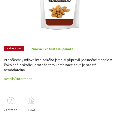
Naše výroba
Značka:
Les fruits du paradis
Pro všechny milovníky sladkého jsme si připravili jedinečné mandle v
čokoládě a skořici, protože tato kombinace chutí je prostě
neodolatelná!
Detailní informace
Zeptat se
Hlídat