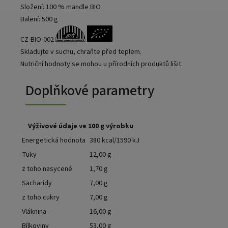
Složení: 100 % mandle BIO
Balení: 500 g
CZ-BIO-002
Skladujte v suchu, chraňte před teplem.
Nutriční hodnoty se mohou u přírodních produktů lišit.
Doplňkové parametry
Výživové údaje ve 100 g výrobku
Energetická hodnota
380 kcal/1590 kJ
Tuky
12,00 g
z toho nasycené
1,70 g
Sacharidy
7,00 g
z toho cukry
7,00 g
Vláknina
16,00 g
Bílkoviny
53,00 g