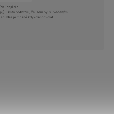
ch údajů dle
ajů
. Tímto potvrzuji, že jsem byl s uvedeným
ouhlas je možné kdykoliv odvolat.