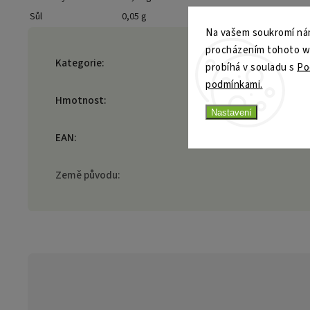
Sůl
0,05 g
Na vašem soukromí nám
procházením tohoto web
Kategorie
:
probíhá v souladu s
Po
podmínkami.
Hmotnost
:
Nastavení
EAN
:
Země původu
: