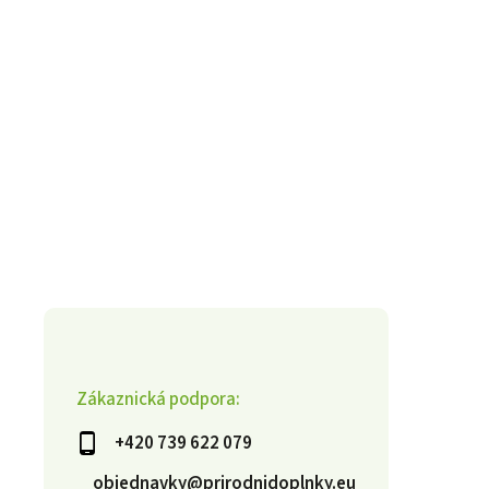
Zákaznická podpora:
+420 739 622 079
objednavky@prirodnidoplnky.eu