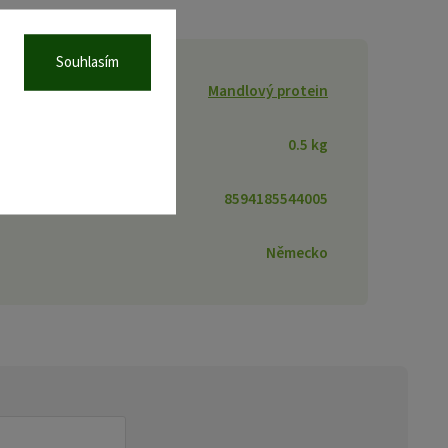
Souhlasím
Mandlový protein
0.5 kg
8594185544005
Německo