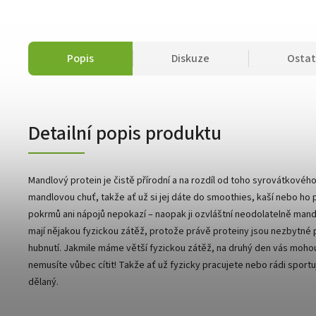
Popis
Diskuze
Ostat
Detailní popis produktu
Mandlový protein je čistě přírodní a na rozdíl od toho syrovátkovéh
mandlovou chuť, takže ať už si jej dáte do smoothies, kaší nebo ho p
pokrmů ani nápojů nepokazí – naopak ji ozvláštní neodolatelně man
mají nějakou fyzickou zátěž, protože právě proteiny jsou nezbytné p
hubnutí. Jakmile máme větší fyzickou zátěž, na druhý den vás mohou 
nemusíte vůbec cítit! Takže ať už fyzicky pracujete nebo rádi sportu
dělaný.