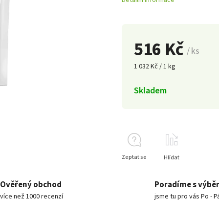
Detailní informace
516 Kč
/ ks
1 032 Kč / 1 kg
Skladem
Zeptat se
Hlídat
Ověřený obchod
Poradíme s výbě
více než 1000 recenzí
jsme tu pro vás Po - P