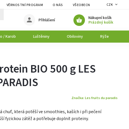
CZK
VĚRNOSTNÍ PROGRAM
O NÁS
VŠEOBECNÉ OBCHODNÍ PODMÍNK
Nákupní košík
Přihlášení
Prázdný košík
o / Karob
Luštěniny
Obiloviny
Rýže
P
otein BIO 500 g LES
PARADIS
Značka:
Les fruits du paradis
chuť, která potěší ve smoothies, kaších i při pečení
ší fyzickou zátěž a potřebuje doplnit proteiny.