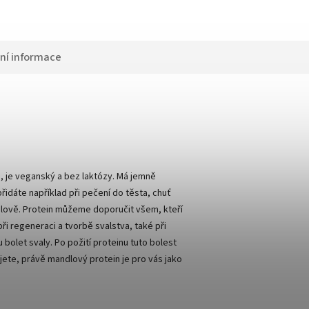
ní informace
o, je veganský a bez laktózy. Má jemně
řidáte například při pečení do těsta, chuť
dlově. Protein můžeme doporučit všem, kteří
ři regeneraci a tvorbě svalstva, také při
bolet svaly. Po požití proteinu tuto bolest
jete, právě mandlový protein je pro vás jako