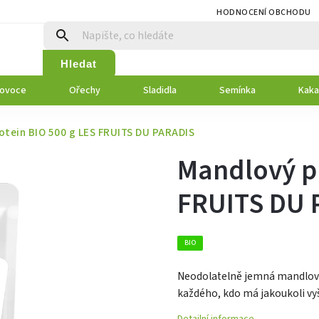
HODNOCENÍ OBCHODU
Hledat
 ovoce
Ořechy
Sladidla
Semínka
Kaka
otein BIO 500 g LES FRUITS DU PARADIS
Mandlový pr
FRUITS DU 
BIO
Neodolatelně jemná mandlová 
každého, kdo má jakoukoli vyš