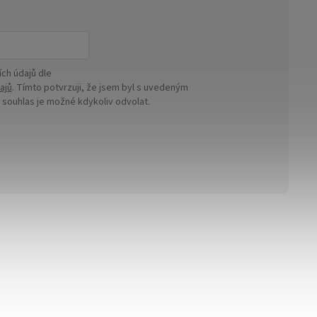
ch údajů dle
ajů
. Tímto potvrzuji, že jsem byl s uvedeným
ouhlas je možné kdykoliv odvolat.