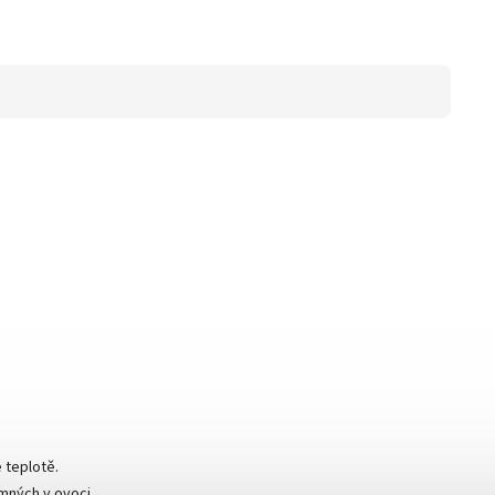
.
 teplotě.
mných v ovoci.