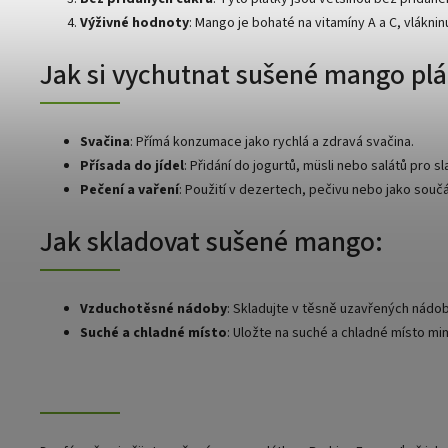
Výživné hodnoty
: Mango je bohaté na vitamíny A a C, vláknin
Jak si vychutnat sušené mango plá
Svačina
: Přímá konzumace jako rychlá a zdravá svačina.
Přísada do jídel
: Přidání do jogurtů, müsli nebo salátů pro s
Pečení a vaření
: Použití v dezertech, pečivu nebo jako souč
Jak skladovat sušené mango:
Vzduchotěsné nádoby
: Skladujte v těsně uzavřených nádob
Suché a chladné místo
: Uložte na suché a chladné místo mi