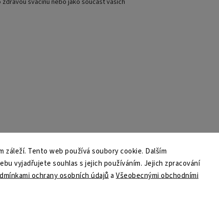
ko zdravou svačinu nebo jako součást vašich
 záleží. Tento web používá soubory cookie. Dalším
u vyjadřujete souhlas s jejich používáním. Jejich zpracování
dmínkami ochrany osobních údajů
a
Všeobecnými obchodními