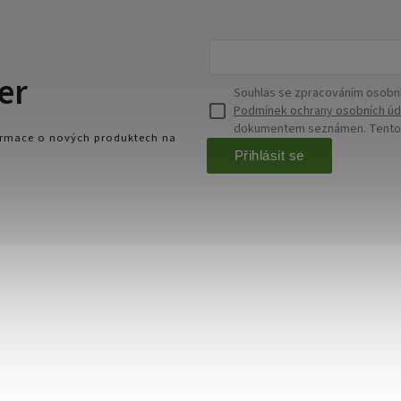
er
Souhlas se zpracováním osobní
Podmínek ochrany osobních úd
dokumentem seznámen. Tento s
formace o nových produktech na
Přihlásit se