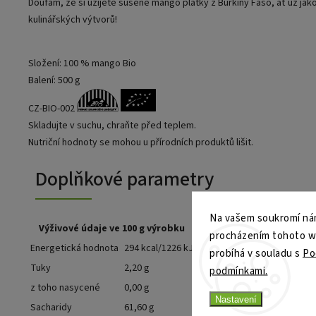
Doufám, že si užijete sušené mango plátky z Burkiny Faso, ať už ja
kulinářských výtvorů!
Složení: 100 % mango Bio
Balení: 500 g
CZ-BIO-002
Skladujte v suchu, chraňte před teplem.
Nutriční hodnoty se mohou u přírodních produktů lišit.
Doplňkové parametry
Na vašem soukromí nám
Výživové údaje ve 100 g výrobku
procházením tohoto web
Energetická hodnota
294 kcal/1226 kJ
probíhá v souladu s
Po
Tuky
2,20 g
podmínkami.
z toho nasycené
0,00 g
Nastavení
Sacharidy
61,60 g