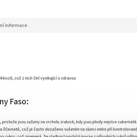
ní informace
ostí, což z nich činí vynikající a zdravou
ny Faso:
, protože jsou sušeny na vrcholu zralosti, kdy jsou plody nejvíce cukernaté
é a šťavnaté, což je často dosaženo sušením na slunci nebo při kontrolované
ého cukru, což znamená, že sladkost pochází pouze z přírodních cukrů příto