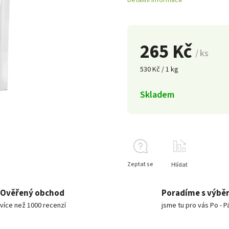
Detailní informace
265 Kč
/ ks
530 Kč / 1 kg
Skladem
Zeptat se
Hlídat
Ověřený obchod
Poradíme s výbě
více než 1000 recenzí
jsme tu pro vás Po - P