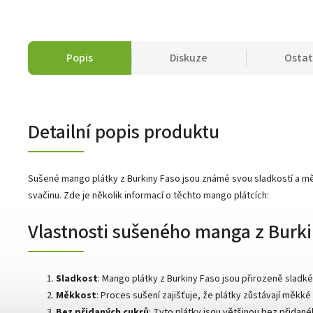
Popis
Diskuze
Ostat
Detailní popis produktu
Sušené mango plátky z Burkiny Faso jsou známé svou sladkostí a měkk
svačinu. Zde je několik informací o těchto mango plátcích:
Vlastnosti sušeného manga z Burki
Sladkost
: Mango plátky z Burkiny Faso jsou přirozeně sladké
Měkkost
: Proces sušení zajišťuje, že plátky zůstávají měkk
Bez přidaných cukrů
: Tyto plátky jsou většinou bez přidan