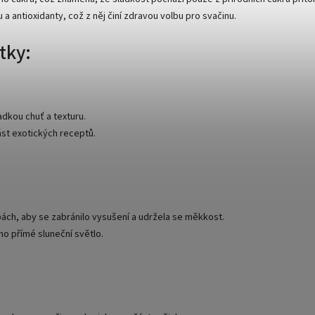
u a antioxidanty, což z něj činí zdravou volbu pro svačinu.
tky:
ladkou chuť a texturu.
ást exotických receptů.
ách, aby se zabránilo vysušení a udržela se měkkost.
mo přímé sluneční světlo.