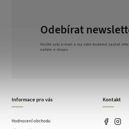
Odebírat newslett
Vložte svůj e-mail a my vám budeme zasílat in
našem e-shopu.
Informace pro vás
Kontakt
Hodnocení obchodu