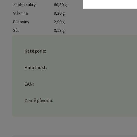
z toho cukry
60,30 g
Vláknina
8,20 g
Bílkoviny
2,90 g
Sůl
0,13 g
Kategorie
:
Hmotnost
:
EAN
:
Země původu
: