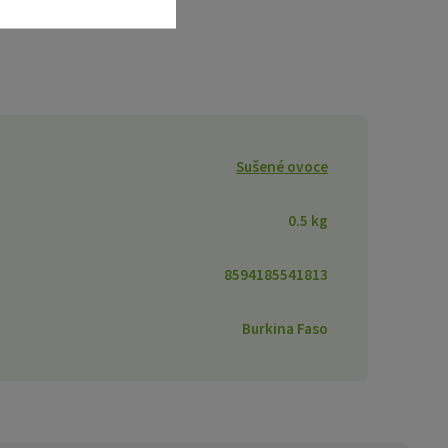
Sušené ovoce
0.5 kg
8594185541813
Burkina Faso