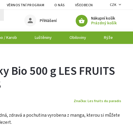
CZK
VĚRNOSTNÍ PROGRAM
O NÁS
VŠEOBECNÉ OBCHODNÍ PODMÍNK
Nákupní košík
Přihlášení
Prázdný košík
o / Karob
Luštěniny
Obiloviny
Rýže
P
y Bio 500 g LES FRUITS
S
Značka:
Les fruits du paradis
dná, zdravá a pochutina vyrobena z manga, kterou si můžete
ezert.