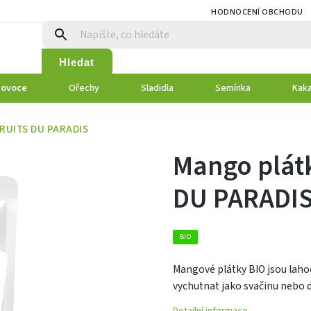
HODNOCENÍ OBCHODU
Hledat
 ovoce
Ořechy
Sladidla
Semínka
Kaka
FRUITS DU PARADIS
Mango plátk
DU PARADI
BIO
Mangové plátky BIO jsou laho
vychutnat jako svačinu nebo d