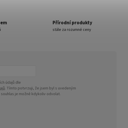
rem
Přírodní produkty
á
stále za rozumné ceny
ch údajů dle
ajů
. Tímto potvrzuji, že jsem byl s uvedeným
ouhlas je možné kdykoliv odvolat.