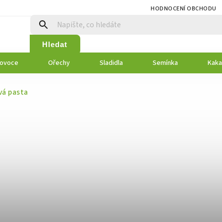
HODNOCENÍ OBCHODU
Hledat
 ovoce
Ořechy
Sladidla
Semínka
Kaka
vá pasta