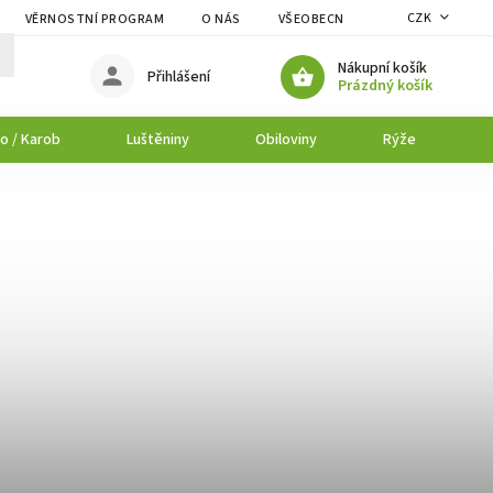
CZK
VĚRNOSTNÍ PROGRAM
O NÁS
VŠEOBECNÉ OBCHODNÍ PODMÍNK
Nákupní košík
Přihlášení
Prázdný košík
o / Karob
Luštěniny
Obiloviny
Rýže
P