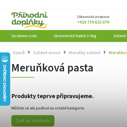
Zákaznická podpora:
+420 739 622 079
Vyrobeno u nás
Ekonomické balení 3-5kg
Sušené
Domů
Sušené ovoce
Meruňky sušené
Meruňko
/
/
/
Meruňková pasta
Produkty teprve připravujeme.
Můžete se ale podívat na ostatní kategorie.
Zpět do obchodu