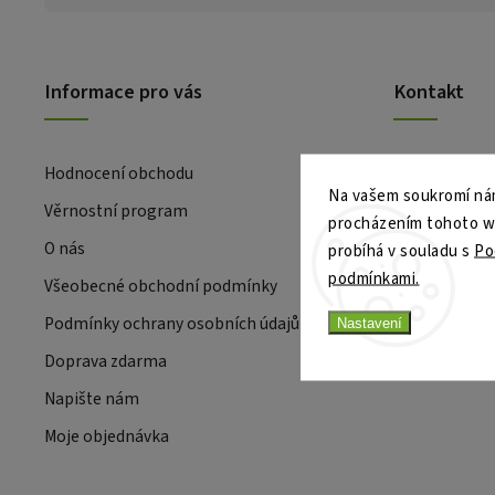
Informace pro vás
Kontakt
Hodnocení obchodu
Na vašem soukromí nám
Věrnostní program
procházením tohoto web
O nás
probíhá v souladu s
Po
podmínkami.
Všeobecné obchodní podmínky
Podmínky ochrany osobních údajů
Nastavení
Doprava zdarma
Napište nám
Moje objednávka