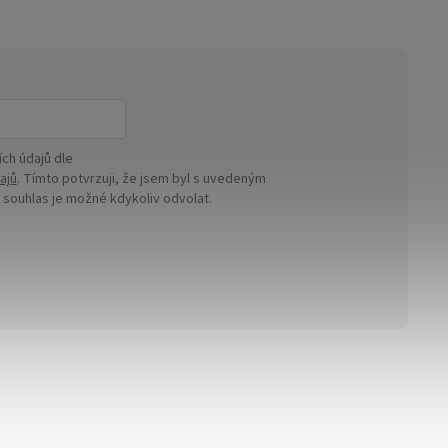
ch údajů dle
ajů
. Tímto potvrzuji, že jsem byl s uvedeným
ouhlas je možné kdykoliv odvolat.