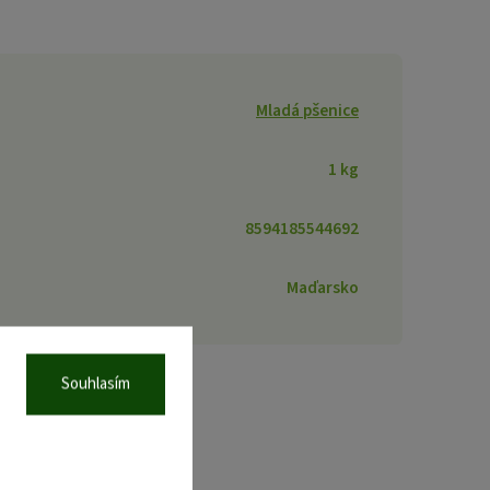
Mladá pšenice
1 kg
8594185544692
Maďarsko
Souhlasím