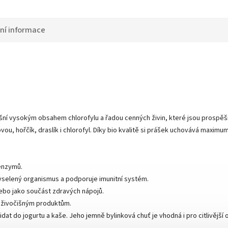
ní informace
ní vysokým obsahem chlorofylu a řadou cenných živin, které jsou prospěšn
ovou, hořčík, draslík i chlorofyl. Díky bio kvalitě si prášek uchovává maxi
 enzymů.
kyselený organismus a podporuje imunitní systém.
 nebo jako součást zdravých nápojů.
í živočišným produktům.
t do jogurtu a kaše. Jeho jemně bylinková chuť je vhodná i pro citlivější 