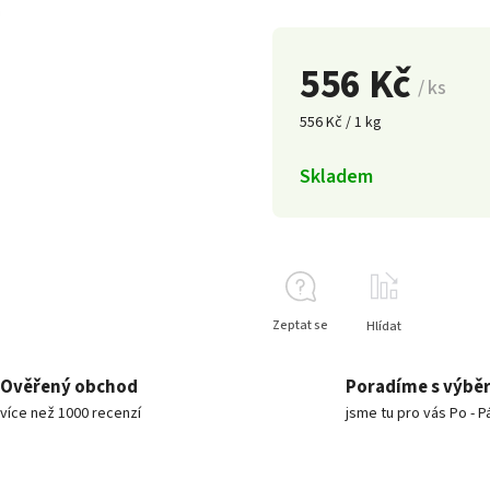
556 Kč
/ ks
556 Kč / 1 kg
Skladem
Zeptat se
Hlídat
Ověřený obchod
Poradíme s výbě
více než 1000 recenzí
jsme tu pro vás Po - P