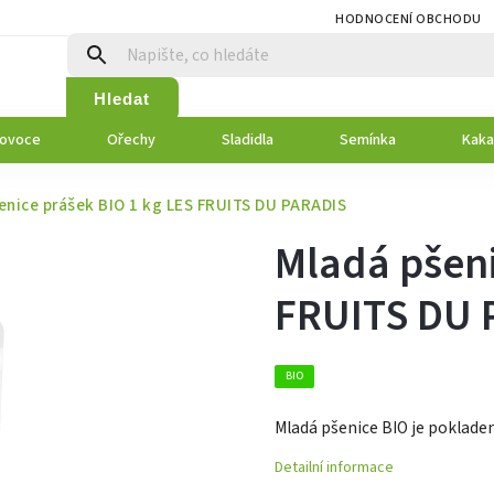
HODNOCENÍ OBCHODU
Hledat
 ovoce
Ořechy
Sladidla
Semínka
Kaka
enice prášek BIO 1 kg LES FRUITS DU PARADIS
Mladá pšeni
FRUITS DU 
BIO
Mladá pšenice BIO je pokladem
Detailní informace