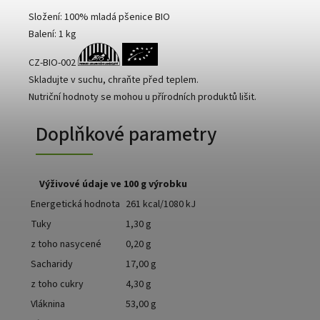
Složení: 100% mladá pšenice BIO
Balení: 1 kg
CZ-BIO-002
Skladujte v suchu, chraňte před teplem.
Nutriční hodnoty se mohou u přírodních produktů lišit.
Doplňkové parametry
Výživové údaje ve 100 g výrobku
Energetická hodnota
261 kcal/1080 kJ
Tuky
1,30 g
z toho nasycené
0,20 g
Sacharidy
17,00 g
z toho cukry
4,30 g
Vláknina
53,00 g