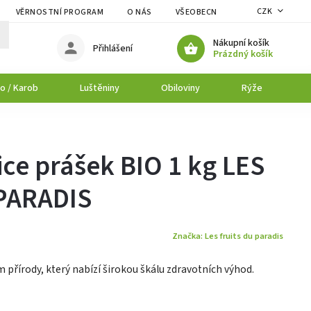
CZK
VĚRNOSTNÍ PROGRAM
O NÁS
VŠEOBECNÉ OBCHODNÍ PODMÍNK
Nákupní košík
Přihlášení
Prázdný košík
o / Karob
Luštěniny
Obiloviny
Rýže
P
ce prášek BIO 1 kg LES
PARADIS
Značka:
Les fruits du paradis
 přírody, který nabízí širokou škálu zdravotních výhod.