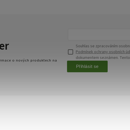
er
Souhlas se zpracováním osobní
Podmínek ochrany osobních úd
dokumentem seznámen. Tento s
formace o nových produktech na
Přihlásit se