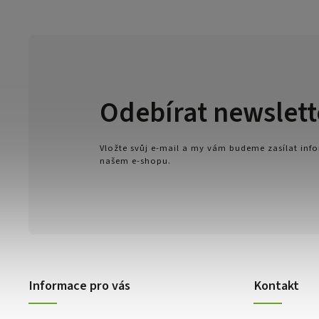
Odebírat newslett
Vložte svůj e-mail a my vám budeme zasílat in
našem e-shopu.
Informace pro vás
Kontakt