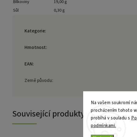
Bílkoviny
19,00 g
Sůl
0,30 g
Kategorie
:
Hmotnost
:
EAN
:
Země původu
:
Na vašem soukromí nám
procházením tohoto web
Související produkty
probíhá v souladu s
Po
podmínkami.