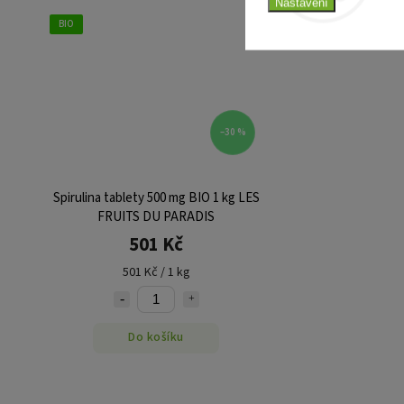
Nastavení
BIO
–30 %
Spirulina tablety 500 mg BIO 1 kg LES
FRUITS DU PARADIS
501 Kč
501 Kč / 1 kg
Do košíku