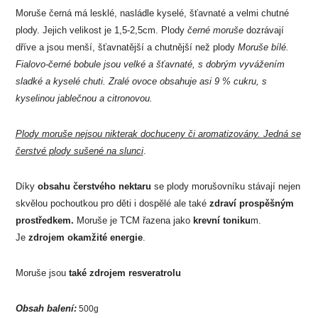
Moruše černá má lesklé, nasládle kyselé, šťavnaté a velmi chutné
plody. Jejich velikost je 1,5-2,5cm. Plody
černé moruše
dozrávají
dříve a jsou menší, šťavnatější a chutnější než plody
Moruše bílé.
Fialovo-černé bobule jsou velké a šťavnaté, s dobrým vyvážením
sladké a kyselé chuti. Zralé ovoce obsahuje asi 9 % cukru, s
kyselinou jablečnou a citronovou.
Plody moruše nejsou nikterak dochuceny či aromatizovány. Jedná se
čerstvé plody sušené na slunci
.
Díky
obsahu čerstvého nektaru
se plody morušovníku stávají nejen
skvělou pochoutkou pro děti i dospělé ale také
zdraví prospěšným
prostředkem.
Moruše je TCM řazena jako
krevní toniku
m.
Je
zdrojem okamžité energie
.
Moruše jsou
také zdrojem resveratrolu
Obsah balení:
500g