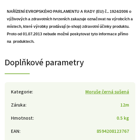
NAŘÍZENÍ EVROPSKÉHO PARLAMENTU A RADY (EU) č.. 1924/2006 o
výživových a zdravotních tvrzeních zakazuje označovat na výrobcích a
místech, které výrobky prodávají (e-shop) zdravotní účinky produktu.
Proto od
01.07.2013 nebude možné poskytovat tyto informace přímo
na produktech.
Doplňkové parametry
Kategorie
:
Moruše černá sušená
Záruka
:
12m
Hmotnost
:
0.5 kg
EAN
:
8594208123767