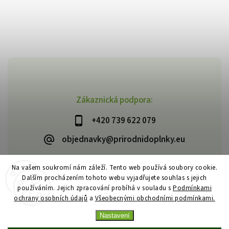
Zákaznická podpora:
+420 739 622 079
objednavky@prirodnidoplnky.eu
Na vašem soukromí nám záleží. Tento web používá soubory cookie.
Dalším procházením tohoto webu vyjadřujete souhlas s jejich
Copyright 2026
VIA NATURAE
. Všechna práva vyhrazena.
používáním. Jejich zpracování probíhá v souladu s
Podmínkami
Upravit nastavení cookies
ochrany osobních údajů
a
Všeobecnými obchodními podmínkami.
Vytvořil
Shoptet
| Design
Shoptak.cz
Nastavení