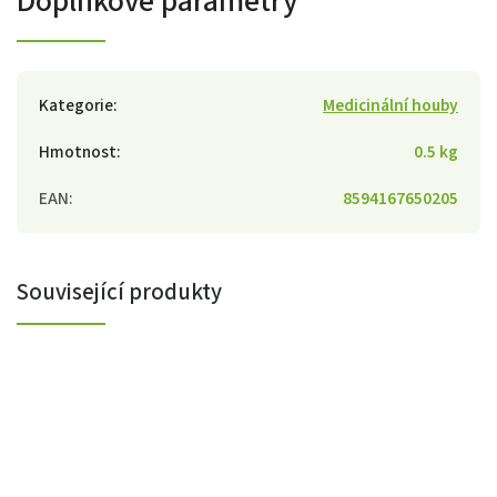
Doplňkové parametry
Kategorie
:
Medicinální houby
Hmotnost
:
0.5 kg
EAN
:
8594167650205
Související produkty