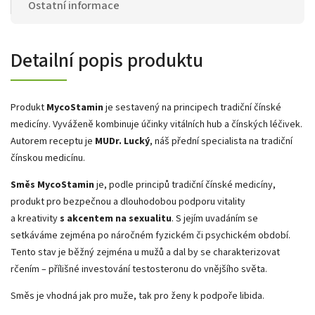
Ostatní informace
Detailní popis produktu
Produkt
MycoStamin
je sestavený na principech tradiční čínské
medicíny. Vyváženě kombinuje účinky vitálních hub a čínských léčivek.
Autorem receptu je
MUDr. Lucký
, náš přední specialista na tradiční
čínskou medicínu.
Směs MycoStamin
je, podle principů tradiční čínské medicíny,
produkt pro bezpečnou a dlouhodobou podporu vitality
a kreativity
s akcentem na sexualitu
. S jejím uvadáním se
setkáváme zejména po náročném fyzickém či psychickém období.
Tento stav je běžný zejména u mužů a dal by se charakterizovat
rčením – přílišné investování testosteronu do vnějšího světa.
Směs je vhodná jak pro muže, tak pro ženy k podpoře libida.