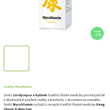
710 Kč
–2 %
Značka:
MycoMedica
Směs
Cordycepsu a bylinek
tradiční čínské medicíny pro bezpečné
a dlouhodobé posílení vitality a kreativity s akcentem na sexualitu.
Směs
MycoStamin
vychází z receptu tradiční čínské medicíny
Dong
Chong Si Mao San
.