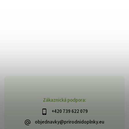
Zákaznická podpora:
+420 739 622 079
objednavky@prirodnidoplnky.eu