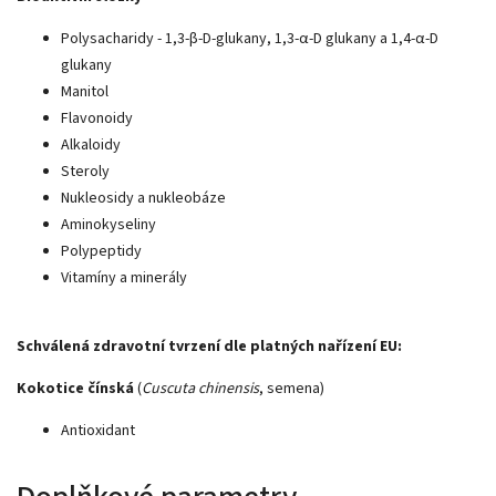
Polysacharidy - 1,3-β-D-glukany, 1,3-α-D glukany a 1,4-α-D
glukany
Manitol
Flavonoidy
Alkaloidy
Steroly
Nukleosidy a nukleobáze
Aminokyseliny
Polypeptidy
Vitamíny a minerály
Schválená zdravotní tvrzení dle platných nařízení EU:
Kokotice čínská
(
Cuscuta chinensis
, semena)
Antioxidant