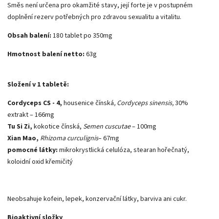
Směs není určena pro okamžité stavy, její forte je v postupném
doplnění rezerv potřebných pro zdravou sexualitu a vitalitu.
Obsah balení:
180 tablet po 350mg
Hmotnost balení netto:
63g
Složení v 1 tabletě:
Cordyceps CS - 4,
housenice čínská
, Cordyceps sinensis,
30%
extrakt
– 166mg
Tu Si Zi,
kokotice čínská,
Semen cuscutae
– 100mg
Xian Mao,
Rhizoma curculignis
– 67mg
pomocné látky:
mikrokrystlická celulóza, stearan hořečnatý,
koloidní oxid křemičitý
Neobsahuje kofein, lepek, konzervační látky, barviva ani cukr.
Bioaktivní složky