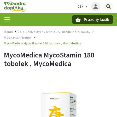
CZK
Prázdný košík
Hledat
Domů
Čaje, léčivé byliny a tinktury, medicinální houby
/
/
Medicinální houby
/
MycoMedica MycoStamin 180 tobolek , MycoMedica
MycoMedica MycoStamin 180
tobolek , MycoMedica