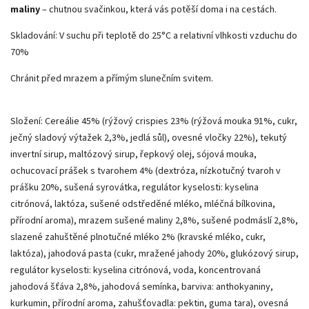
maliny
– chutnou svačinkou, která vás potěší doma i na cestách.
Skladování: V suchu při teplotě do 25°C a relativní vlhkosti vzduchu do
70%
Chránit před mrazem a přímým slunečním svitem.
Složení: Cereálie 45% (rýžový crispies 23% (rýžová mouka 91%, cukr,
ječný sladový výtažek 2,3%, jedlá sůl), ovesné vločky 22%), tekutý
invertní sirup, maltózový sirup, řepkový olej, sójová mouka,
ochucovací prášek s tvarohem 4% (dextróza, nízkotučný tvaroh v
prášku 20%, sušená syrovátka, regulátor kyselosti: kyselina
citrónová, laktóza, sušené odstředěné mléko, mléčná bílkovina,
přírodní aroma), mrazem sušené maliny 2,8%, sušené podmáslí 2,8%,
slazené zahuštěné plnotučné mléko 2% (kravské mléko, cukr,
laktóza), jahodová pasta (cukr, mražené jahody 20%, glukózový sirup,
regulátor kyselosti: kyselina citrónová, voda, koncentrovaná
jahodová šťáva 2,8%, jahodová semínka, barviva: anthokyaniny,
kurkumin, přírodní aroma, zahušťovadla: pektin, guma tara), ovesná