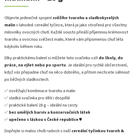
Objevte jedinečné spojení
svěžího tvarohu a sladkokyselých
malin
v lahodné cereální tyčince, která je jako stvořená pro všechny
milovníky ovocných chutí. Každé sousto přináší příjemnou krémovost
tvarohu a ovocnou svěžest malin, které vám připomenou chuť léta
kdykoliv během roku.
Díky praktickému balení si můžete tuto svačinku vzít
do školy, do
práce, na výlet nebo po sportu
. Je ideální pro rychlé občerstvení,
když vás přepadne chuť na něco dobrého, a přitom nechcete sáhnout
po běžných sladkostech.
✅ osvěžující kombinace tvarohu a malin
✅ sladká svačinka pro děti i dospělé
✅ praktické balení 28 g – ideální na cesty
✅
bez umělých barviv a konzervačních látek
✅
upečeno s láskou v České republice
♥
Dopřejte si malou chvíli radosti s naší
cereální tyčinkou tvaroh &