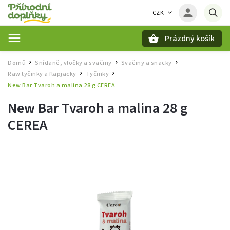
CZK
Prázdný košík
Hledat
Domů
Snídaně, vločky a svačiny
Svačiny a snacky
/
/
/
Raw tyčinky a flapjacky
Tyčinky
/
/
New Bar Tvaroh a malina 28 g CEREA
New Bar Tvaroh a malina 28 g
CEREA