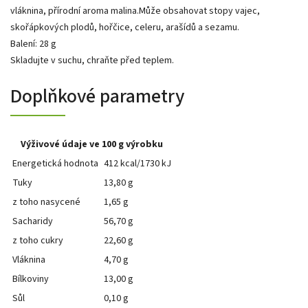
vláknina, přírodní aroma malina.Může obsahovat stopy vajec,
skořápkových plodů, hořčice, celeru, arašídů a sezamu.
Balení: 28 g
Skladujte v suchu, chraňte před teplem.
Doplňkové parametry
Výživové údaje ve 100 g výrobku
Energetická hodnota
412 kcal/1730 kJ
Tuky
13,80 g
z toho nasycené
1,65 g
Sacharidy
56,70 g
z toho cukry
22,60 g
Vláknina
4,70 g
Bílkoviny
13,00 g
Sůl
0,10 g